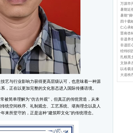
万源市开
暑期近视
暑期“摘
四十载岐
仁心承岐
晋南杏林
非遗养生
非遗匠心
经纬织匠
扎根黑土
文脉承古
以名载道
大道秩序
技艺与行业影响力获得更高层级认可，也意味着一种源
体系，正在以更加完整的文化形态进入国际传播语境。
常被简单理解为“仿古外观”，但真正的传统营造，从来
国传统空间秩序、礼制观念、工艺系统、堪舆理念以及人
年来所坚守的，正是这种“建筑即文化”的传统理念。