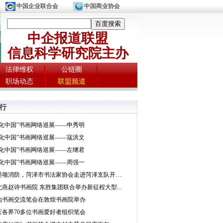
中国企业联合会
中国商业协会
中企报道联盟
信息科学研究院主办
法律维权
公链圈
职场动态
联盟频道
行
文化中国”书画网络巡展——申秀明
文化中国”书画网络巡展——寇洪文
文化中国”书画网络巡展——左继君
文化中国”书画网络巡展——周强一
挥墨颂消防，菏泽市书法家协会走进菏泽支队开展...
北燕赵诗书画院 东胜集团联合举办新征程大型...
地书画交流笔会在敦煌书画院举办
庆各界70多位书画爱好者组织笔会