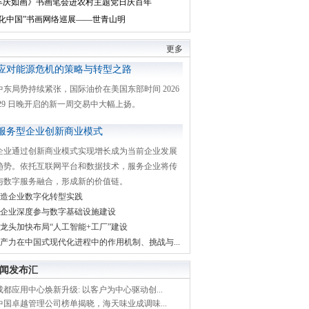
丰庆如画》书画笔会进农村主题党日庆百年
文化中国”书画网络巡展——世青山明
更多
应对能源危机的策略与转型之路
中东局势持续紧张，国际油价在美国东部时间 2026
月 29 日晚开启的新一周交易中大幅上扬。
服务型企业创新商业模式
企业通过创新商业模式实现增长成为当前企业发展
趋势。依托互联网平台和数据技术，服务企业将传
与数字服务融合，形成新的价值链。
造企业数字化转型实践
企业深度参与数字基础设施建设
龙头加快布局“人工智能+工厂”建设
产力在中国式现代化进程中的作用机制、挑战与...
闻发布汇
都应用中心焕新升级: 以客户为中心驱动创...
中国卓越管理公司榜单揭晓，海天味业成调味...