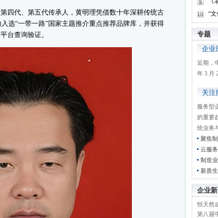
《
第四代、第五代传承人，黄明理凭借数十年深耕传统古
“
入选“一带一路”国家主题推介重点推荐品牌库，并获得
专题
”平台查询验证。
企业
近期，
年 3 
关注
服务型
的重要
统业务
聚焦制
云服务
制造业
新质生
企业新
恒天然成
第八届