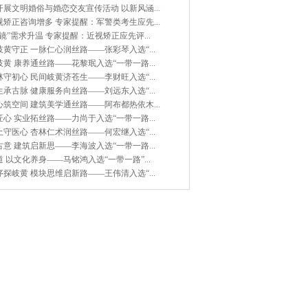
展文明婚俗与婚恋交友宣传活动 以新风涵...
矫正咨询增多 专家提醒：军警类考生应先...
镜”需求升温 专家提醒：近视矫正应先评...
黄守正 一脉仁心润丝路——张彩琴入选“...
黄 康养通丝路——花黎珉入选“一带一路...
守初心 民间岐黄济苍生——李财旺入选“...
承古脉 健康服务向丝路——刘远东入选“...
筑空间 建筑美学通丝路——阿布都热依木...
心 实业拓丝路——力尚于入选“一带一路...
守医心 杏林仁术润丝路——何宏继入选“...
意 建筑启新思——李海波入选“一带一路...
 以文化养身——马铭鸿入选“一带一路”...
探岐黄 模块思维启新路——王伟清入选“...