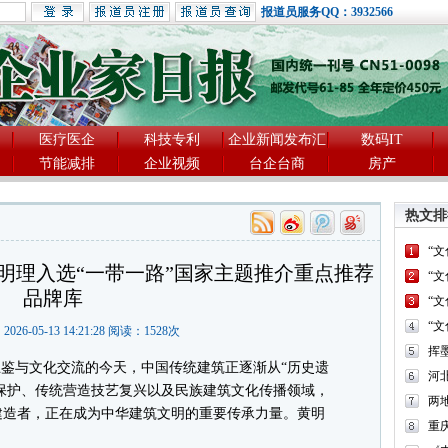
报道员服务QQ：3932566
医疗医企
科技专利
企业新闻发布汇
数码IT
节能减排
企业视频
台企台商
房产
热文排
“
明理入选“一带一路”国家主题推介重点推荐
“
品牌库
“
“
2026-05-13 14:21:28 阅读：
1528
次
鉴与文化交流的今天，中国传统建筑正逐渐从“历史遗
河
筑保护、传统营造技艺复兴以及民族建筑文化传播领域，
两
建造者，正在成为中华建筑文明的重要传承力量。黄明
重