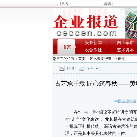
用户名
密码
头条新闻
网上车市
首页
农合作社
艺术资本
您所在的位置：
首页
>
艺术资本报道
>> 正文
打印
字号
古艺承千载 匠心筑春秋——黄
中国企业报道
在“一带一路”倡议不断推进文明互
存”走向“文化表达”。尤其是在古建
一批真正扎根传统、深谙古法营造的
理，正是其中极具代表性的一位。