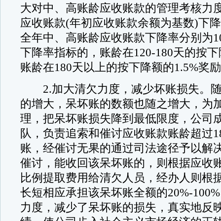
大对中、高账龄应收账款的管理考核力
应收账款(年初应收账款余额为基数)下
全年中、高账龄应收账款下降率分别为10
下降率指标的，账龄在120-180天的按
账龄在180天以上的按下降额的1.5%奖
2.加大清欠力度，减少坏账损失。随
的增大，呆坏账的数额也随之增大，为
理，把呆坏账损失降到最低限度，公司
队，负责追索和催讨应收账款账龄超过1
账，经催讨无果的通过司法途径予以解
催讨，能收回该呆坏账的，则根据应收
比例提取费用给清欠人员，经办人则根
长短相应承担该呆坏账全额的20%-100
力度，减少了呆坏账的损失，真实地反