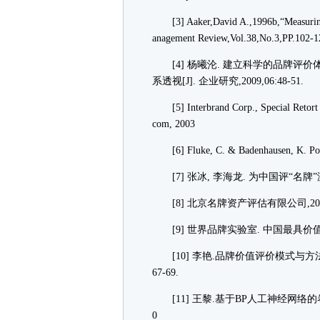
[3] Aaker,David A.,1996b,“Measuring 
anagement Review,Vol.38,No.3,PP.102-1
[4] 杨曦沦. 建立科学的品牌评价体
系透视[J]. 企业研究,2009,06:48-51.
[5] Interbrand Corp., Special Retort o
com, 2003
[6] Fluke, C. & Badenhausen, K. Powe
[7] 张冰, 李海龙. 为中国评“名牌”泼冷水.htt
[8] 北京名牌资产评估有限公司,200
[9] 世界品牌实验室. 中国最具价值500品牌评
[10] 李艳.品牌价值评价模式与方法评介
67-69.
[11] 王黎.基于BP人工神经网络的
0