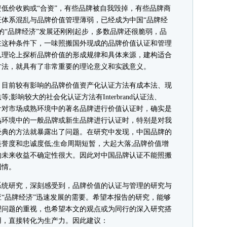
低价收购或“合资”，有些品牌被自我毁掉，有些品牌商
体系混乱与品牌价值管理薄弱，已经成为中国“品牌经
的“品牌经济”发展还刚刚起步，多数品牌还很脆弱，品
在这种条件下，一味照搬国外现成的品牌价值认证和管理
从理论上探析品牌价值的形成规律和具体来源，建构适合
方法，就具有了非常重要的理论意义和实践意义。
目前较有影响的品牌价值资产化认证方法有成本法、现
影响较大的社会化认证方法有Interbrand认证法、
针对市场成熟环境中的著名品牌进行价值认证时，确实是
熟环境中的一般品牌或新生品牌进行认证时，特别是对我
经典的方法就暴露出了问题。在研究中发现，中国品牌的
誉度和忠诚度低;生命周期短暂，大起大落;品牌价值增
的未来收益不确定性很大。因此对中国品牌认证不能照搬
国情。
统研究，深刻感受到，品牌价值的认证与管理的研究与
“品牌经济”迅速发展的需要。希望本报告的研究，能够
理问题的重视，也希望本文的观点或为同行的深入研究搭
用，直接转化为生产力。因此建议：