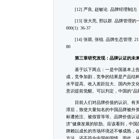
[12] 严良, 赵敏论. 品牌经理制[J]. 天
[13] 张大亮, 邢以群. 品牌管理的一
000(1): 36-37
[14] 张燚, 张锐. 品牌生态管理: 21 
80
第三章研究发现：品牌认证的未
基于以下两点：一是中国基本上告别
成，竞争加剧，竞争的结果是产品结构
水平提高、收入差距拉大、国内外文
意识提前觉醒。可以判定，中国的“品
目前人们对品牌价值的认识、有关
滞后，致使大量知名的中国品牌被外资
标遭抢注、被假冒等等。品牌价值认证
济”健康发展的软肋。应该看到，中国
牌赖以成长的市场环境还不够成熟，
方法，还不符合中国的国情。因此，