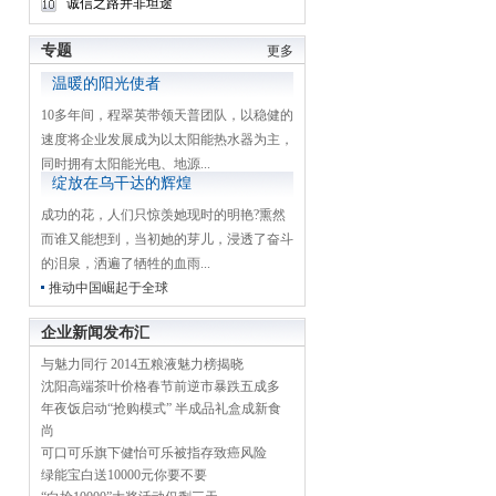
诚信之路并非坦途
专题
更多
温暖的阳光使者
10多年间，程翠英带领天普团队，以稳健的
速度将企业发展成为以太阳能热水器为主，
同时拥有太阳能光电、地源...
绽放在乌干达的辉煌
成功的花，人们只惊羡她现时的明艳?熏然
而谁又能想到，当初她的芽儿，浸透了奋斗
的泪泉，洒遍了牺牲的血雨...
推动中国崛起于全球
企业新闻发布汇
与魅力同行 2014五粮液魅力榜揭晓
沈阳高端茶叶价格春节前逆市暴跌五成多
年夜饭启动“抢购模式” 半成品礼盒成新食
尚
可口可乐旗下健怡可乐被指存致癌风险
绿能宝白送10000元你要不要