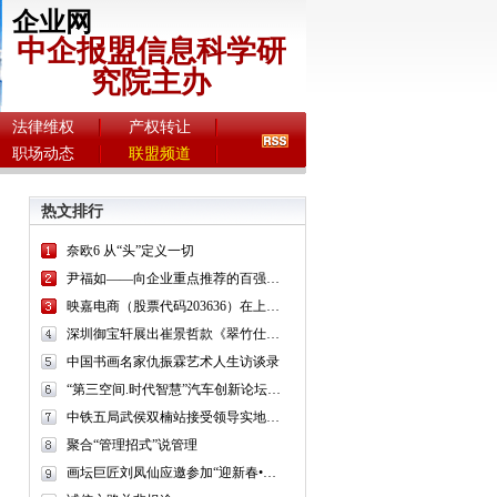
企业网
中企报盟信息科学研
究院主办
法律维权
产权转让
职场动态
联盟频道
热文排行
奈欧6 从“头”定义一切
尹福如——向企业重点推荐的百强书画名家
映嘉电商（股票代码203636）在上海股交中心挂牌上市
深圳御宝轩展出崔景哲款《翠竹仕女图》立轴
中国书画名家仇振霖艺术人生访谈录
“第三空间.时代智慧”汽车创新论坛—一场穿越第三空间的智慧之旅
中铁五局武侯双楠站接受领导实地考察观摩
聚合“管理招式”说管理
画坛巨匠刘凤仙应邀参加“迎新春•我和京津书画家一起做公益”书画展