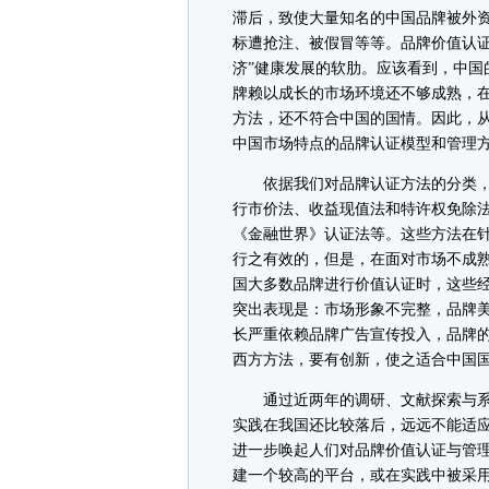
滞后，致使大量知名的中国品牌被外资
标遭抢注、被假冒等等。品牌价值认证
济”健康发展的软肋。应该看到，中国
牌赖以成长的市场环境还不够成熟，
方法，还不符合中国的国情。因此，
中国市场特点的品牌认证模型和管理
依据我们对品牌认证方法的分类，
行市价法、收益现值法和特许权免除法等;
《金融世界》认证法等。这些方法在
行之有效的，但是，在面对市场不成
国大多数品牌进行价值认证时，这些
突出表现是：市场形象不完整，品牌美
长严重依赖品牌广告宣传投入，品牌
西方方法，要有创新，使之适合中国
通过近两年的调研、文献探索与系
实践在我国还比较落后，远远不能适应
进一步唤起人们对品牌价值认证与管
建一个较高的平台，或在实践中被采