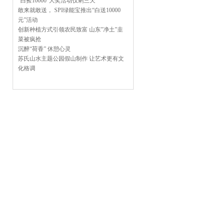
“白捡10000”大奖活动仅剩三天
敢来就敢送， SPI绿能宝推出“白送10000
元”活动
创新种植方式引领农民致富 山东"净土"韭
菜被疯抢
沉醉“荷香” 休憩心灵
苏氏山水主题公园假山制作 让艺术更有文
化格调