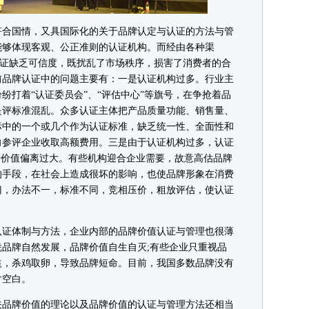
合国情，又具国际化的关于品牌认定与认证的方法与管
能够体现客观、公正准则的认证机构。而经由各种渠
的认证缺乏可信度，既扰乱了市场秩序，损害了消费者的合
前品牌认证中的问题主要有：一是认证机构过多。行业主
纷打着“认证委员会”、“评估中心”等旗号，在争抢着品
是评标准混乱。众多认证主体把产品质量功能、销售量、
标中的一个或几个作为认证标准，缺乏统一性、全面性和
向参评企业收取高额费用。三是由于认证机构过多，认证
产价值偏离过大。有些机构迎合企业需要，故意高估品牌
的手段，在社会上造成很坏的影响，也使品牌形象在消费
门，办法不一，标准不同，竞相压价，粗放评估，使认证
证体制与方法，企业内部的品牌价值认证与管理也很薄
品牌自然发展，品牌价值自生自灭;有些企业只重视品
益，杀鸡取卵，导致品牌短命。目前，我国多数品牌没有
片空白。
品牌价值的理论以及品牌价值的认证与管理方法还相当