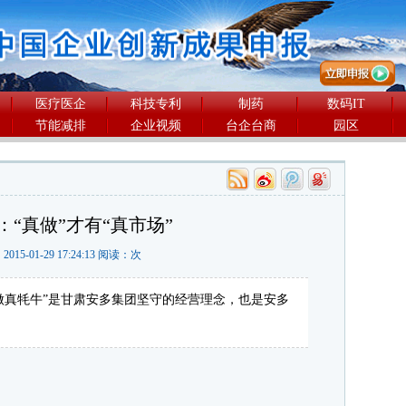
医疗医企
科技专利
制药
数码IT
节能减排
企业视频
台企台商
园区
：“真做”才有“真市场”
2015-01-29 17:24:13 阅读：
次
做真牦牛”是甘肃安多集团坚守的经营理念，也是安多