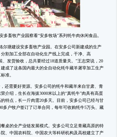
安多畜牧产业园察看“安多牧场”系列牦牛肉休闲食品。
王格尔塘建设安多畜牧产业园。在安多公司新建成的生产
、分割加工全部在自动化生产线上完成，干净、高
、发货验收，总共要经过18道质量关。”王志荣说，20
，建成了这条国内最大的全自动化牦牛藏羊屠宰加工生产
工标准。
，还需要好资源。安多公司的牦牛和藏羊来自甘肃、青
介绍，生长在海拔3000米以上的“真牦牛”肉具有高蛋
的特点，长一斤肉需20多天。目前，安多公司已经与甘
000多户牧户签订了订单合同，每年可收购牦牛5万头、藏
餐桌的全产业链发展模式。安多公司立足青藏高原的特
科院、中国农科院、中国农大等科研机构及高校建立了产