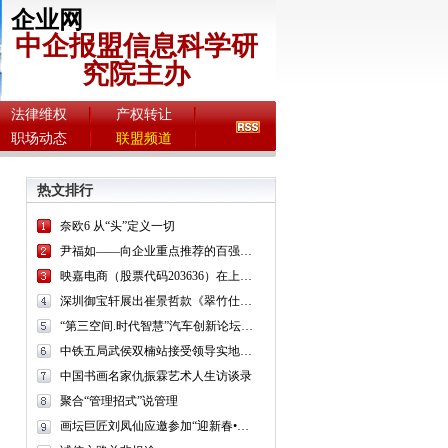
企业网
中企报盟信息科学研
究院主办
法律维权
产权转让
职场动态
联盟频道
热文排行
奈欧6 从“头”定义一切
尹福如——向企业重点推荐的百强书画名家
映嘉电商（股票代码203636）在上海股交中心挂牌上市
深圳御宝轩展出崔景哲款《翠竹仕女图》立轴
“第三空间.时代智慧”汽车创新论坛—一场穿越第三空间的智慧之旅
中铁五局武侯双楠站接受领导实地考察观摩
中国书画名家仇振霖艺术人生访谈录
聚合“管理招式”说管理
画坛巨匠刘凤仙应邀参加“迎新春•我和京津书画家一起做公益”书画展