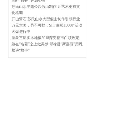
沉醉“荷香” 休憩心灵
苏氏山水主题公园假山制作 让艺术更有文
化格调
开山劈石 苏氏山水大型假山制作引领行业
万元大奖，势不可挡：SPI“白捡10000”活动
火爆进行中
圣象三层实木地板5918深受都市白领热宠
躺在“名著”之上做美梦 邓禄普“斯嘉丽”用乳
胶讲“故事”