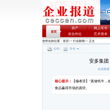
房产
网上车市
首页
农合作社
艺术资本
您所在的位置：
首页
>>
行业新闻
>> 正文
打印
字号
安多集团
企业报道
核心提示：
【编者语】“真做牦牛，
食品赢得市场的真经。