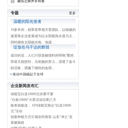
诚信之路并非坦途
专题
更多
温暖的阳光使者
10多年间，程翠英带领天普团队，以稳健的
速度将企业发展成为以太阳能热水器为主，
同时拥有太阳能光电、地源...
绽放在乌干达的辉煌
成功的花，人们只惊羡她现时的明艳?熏然
而谁又能想到，当初她的芽儿，浸透了奋斗
的泪泉，洒遍了牺牲的血雨...
推动中国崛起于全球
企业新闻发布汇
绿能宝白送10000元你要不要
“白捡10000”大奖活动仅剩三天
敢来就敢送， SPI绿能宝推出“白送10000
元”活动
创新种植方式引领农民致富 山东"净土"韭
菜被疯抢