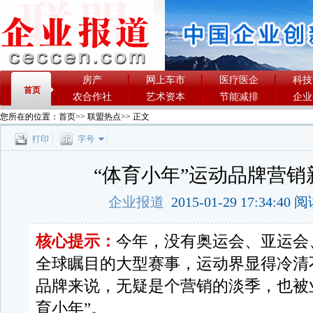
房产
网上车市
医疗医企
科技
首页
农合作社
艺术资本
节能减排
企业
您所在的位置：
首页
>>
联盟热点
>> 正文
打印
字号
“体育小年”运动品牌营销
企业报道
2015-01-29 17:34:40
核心提示：
今年，没有奥运会、亚运会
全球瞩目的大型赛事，运动界显得冷清
品牌来说，无疑是个营销的淡季，也被
育小年”。