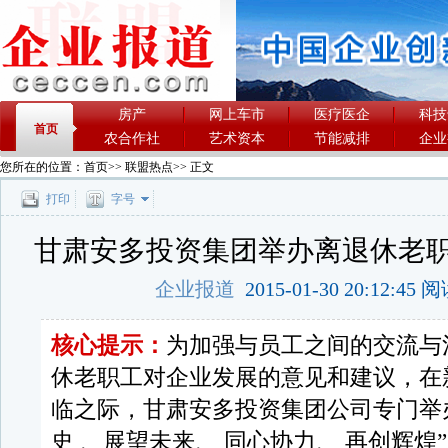
房产
网上车市
医疗医企
科技
首页
农合作社
艺术资本
节能减排
企业
您所在的位置：
首页
>>
联盟热点
>> 正文
打印
字号
甘肃安多投资集团举办离退休老
企业报道
2015-01-30 20:12:45
核心提示：
为加强与员工之间的交流与
休老职工对企业发展的意见和建议，在
临之际，甘肃安多投资集团公司专门举
史 、展望未来、 同心协力、 再创辉煌