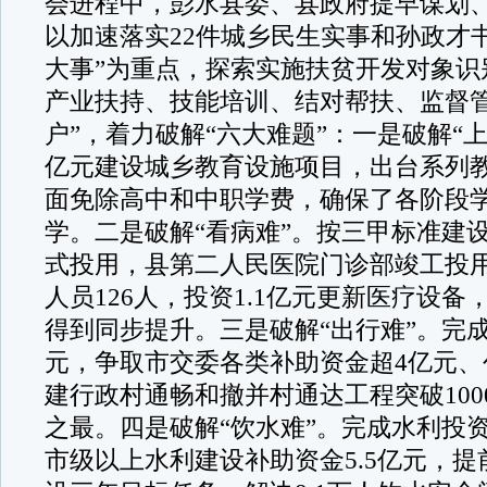
会进程中，彭水县委、县政府提早谋划
以加速落实22件城乡民生实事和孙政才
大事”为重点，探索实施扶贫开发对象识
产业扶持、技能培训、结对帮扶、监督管
户”，着力破解“六大难题”：一是破解“上
亿元建设城乡教育设施项目，出台系列
面免除高中和中职学费，确保了各阶段
学。二是破解“看病难”。按三甲标准建
式投用，县第二人民医院门诊部竣工投
人员126人，投资1.1亿元更新医疗设
得到同步提升。三是破解“出行难”。完成
元，争取市交委各类补助资金超4亿元、
建行政村通畅和撤并村通达工程突破100
之最。四是破解“饮水难”。完成水利投资1
市级以上水利建设补助资金5.5亿元，