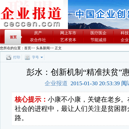
房产
网上车市
医疗医企
科技
首页
农合作社
艺术资本
节能减排
企业
您所在的位置：
首页
>>
头条新闻
>> 正文
打印
字号
彭水：创新机制“精准扶贫”
企业报道
2015-01-30 20:53:39
核心提示：
小康不小康，关键在老乡。
社会的进程中，最让人们关注是贫困群
路。