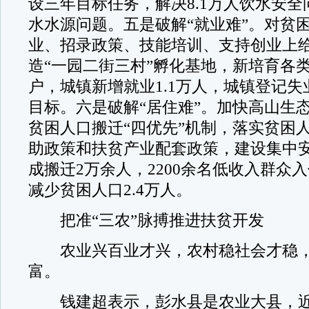
设三年目标任务，解决8.1万人饮水安全问
水水源问题。五是破解“就业难”。对贫
业、招录政策、技能培训、支持创业上
造“一园二街三村”孵化基地，新培育各类
户，城镇新增就业1.1万人，城镇登记
目标。六是破解“居住难”。加快高山生
贫困人口搬迁“四优先”机制，落实贫困
助政策和扶贫产业配套政策，建设集中安
成搬迁2万余人，2200余名低收入群众
减少贫困人口2.4万人。
把准“三农”脉搏推进扶贫开发
农业兴百业才兴，农村稳社会才稳，
富。
钱建超表示，彭水县是农业大县，近