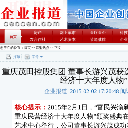
房产
网上车市
医疗医企
科技
首页
农合作社
艺术资本
节能减排
企业
您所在的位置：
首页
>>
联盟热点
>> 正文
打印
字号
重庆茂田控股集团 董事长游兴茂获选 
经济十大年度人物”
企业报道
2015-02-02 17:20:48
核心提示：
2015年2月1日，“富民兴渝
重庆民营经济十大年度人物”颁奖盛典
艺术中心举行，公司董事长游兴茂成功