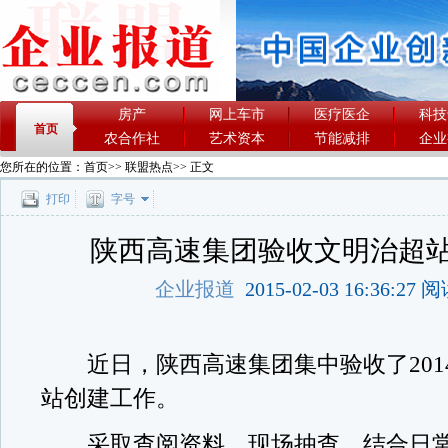
房产
网上车市
医疗医企
科技
首页
农合作社
艺术资本
节能减排
企业
您所在的位置：
首页
>>
联盟热点
>> 正文
打印
字号
陕西高速集团验收文明治超
企业报道
2015-02-03 16:36:27
近日，陕西高速集团集中验收了201
站创建工作。
采取查阅资料、现场抽查，结合日常