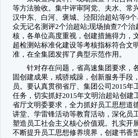
等方法验收。集中评审阿党、夫水、常
汉中东、白河、褒城、泾阳治超站等9个
众无记名测评2个治超站;现场抽查7个
核，各单位高度重视，创建措施得力，
超检测站标准化建设等考核指标符合文
准，在全集团发挥了典型示范作用。
针对存在问题，省高速集团要求，各
固创建成果，戒骄戒躁，创新服务手段
员。要认真贯彻省厅、集团公司2015年
任务，切实抓好2015年文明治超站创建
省厅文明委要求，全力抓好员工思想道
讲堂、学雷锋活动等教育活动，深化员
塑造员工社会主义核心价值观。扎实开
不断提升员工思想修养境界，创建书香