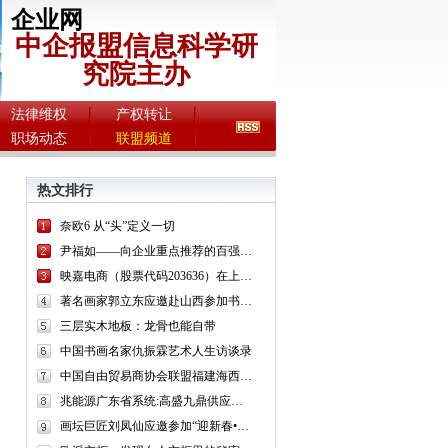
企业网
中企报盟信息科学研
究院主办
法律维权
产权转让
职场动态
联盟频道
热文排行
奈欧6 从“头”定义一切
尹福如——向企业重点推荐的百强书画名家
映嘉电商（股票代码203636）在上海股交中心挂牌上市
著名画家郭立东应邀赴山西参加书画迎新系列活动
三层实木地板：龙骨也能自带
中国书画名家仇振霖艺术人生访谈录
中国自由贸易商协会联盟福建海西中心成立
兆能源广东省系统:高盛九鼎供应链股东大会圆满成功召开
画坛巨匠刘凤仙应邀参加“迎新春•我和京津书画家一起做公益”书画展