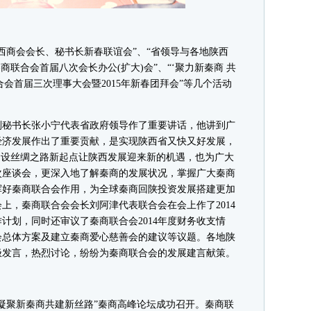
商会会长、秘书长新春联谊会”、“省领导与各地陕西
商联合会首届八次会长办公(扩大)会”、“‘聚力新秦商 共
合会首届三次理事大会暨2015年新春团拜会”等几个活动
秘书长张小宁代表省政府领导作了重要讲话，他讲到广
经济发展作出了重要贡献，是实现陕西省又快又好发展，
建设丝绸之路新起点让陕西发展迎来新的机遇，也为广大
次座谈会，更深入地了解秦商的发展状况，掌握广大秦商
挥好秦商联合会作用，为全球秦商回陕投资发展搭建更加
上，秦商联合会会长刘阿津代表联合会在会上作了2014
作计划，同时还审议了秦商联合会2014年度财务收支情
大会总体方案及建立秦商爱心慈善会的建议等议题。各地陕
极发言，热烈讨论，纷纷为秦商联合会的发展建言献策。
凝聚新秦商共建新丝路”秦商高峰论坛成功召开。秦商联