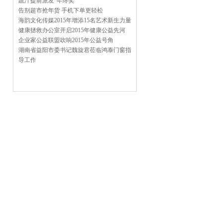
蔬汁提前派发“年终奖”
告别超市抢年货 手机下单更轻松
海韵文化传媒2015年增添15名艺术新生力量
健康拯救办公室开启2015年健康公益先河
企业家公益联盟吹响2015年公益号角
湖南省益阳市委书记魏旋君莅临鸿泰门窗指
导工作