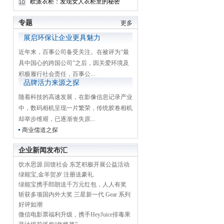
欧派衣柜：发现女人衣柜里的秘密
专题
更多
展启环保让企业更具魅力
近年来，百事公司备受关注。在被评为“最
具中国心的跨国公司”之后，因关爱环境及
积极履行社会责任，百事公...
品牌活力来源之探
随着科技的高速发展，在影像信息记录产业
中，数码相机呈现一片繁荣，传统胶卷相机
却举步维艰，已逐渐丧失原...
商业儒道之探
企业新闻发布汇
饮水思源 回馈社会 东芝积极开展公益活动
绿能宝,金羊贺岁 注册送豪礼
绿能宝携手郎朗送千万元红包，人人有奖
斩获多项国内外大奖 三星新一代 Gear 系列
好评如潮
微信电影票福利升级，携手HeyJuice排毒果