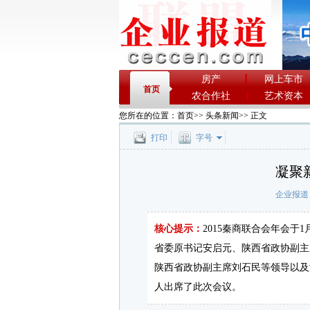
房产
网上车市
首页
农合作社
艺术资本
您所在的位置：
首页
>>
头条新闻
>> 正文
打印
字号
凝聚
企业报道
核心提示：
2015秦商联合会年会于
省委原书记安启元、陕西省政协副主
陕西省政协副主席刘石民等领导以及
人出席了此次会议。