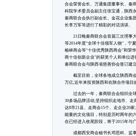
合会荣誉会长、万通集团董事长、秦
科院学术委员会副主任张宝通，陕西
秦商联合会执行副会长、金花企业集
长李万军等进行了精彩的对话演讲。
21日晚秦商联合会首届三次理事大会
等2014年度“全球十佳领军人物”，
榆林商会等“十佳优秀陕西商会”和荣
商十佳创新企业”的获奖个人和单位进
秦商联合会与陕西省慈善协会签订建立
截至目前，全球各地成立陕西商会等
万亿;近年来投资陕西和在陕合作项目的
过去的一年，秦商联合会组织全球
30多场品牌活动;坚持组织走地市、走
达8市21县、走商会15个、走企业2
能量的文化项目，特别是历时两年的
在已经进入收尾阶段，将于2015年与
成都西安商会秘书长邓思科、监事