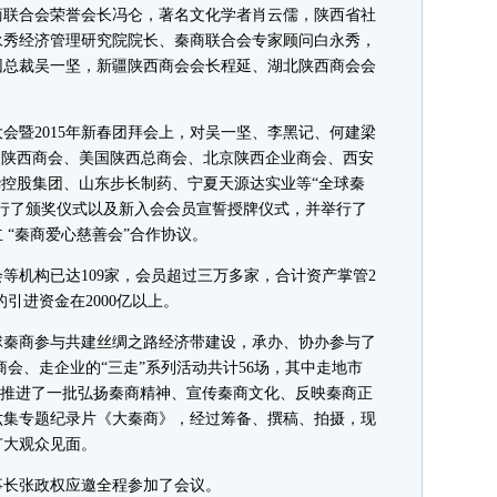
商联合会荣誉会长冯仑，著名文化学者肖云儒，陕西省社
永秀经济管理研究院院长、秦商联合会专家顾问白永秀，
团总裁吴一坚，新疆陕西商会会长程延、湖北陕西商会会
暨2015年新春团拜会上，对吴一坚、李黑记、何建梁
宁夏陕西商会、美国陕西总商会、北京陕西企业商会、西安
华控股集团、山东步长制药、宁夏天源达实业等“全球秦
行了颁奖仪式以及新入会会员宣誓授牌仪式，并举行了
 “秦商爱心慈善会”合作协议。
机构已达109家，会员超过三万多家，合计资产掌管2
引进资金在2000亿以上。
秦商参与共建丝绸之路经济带建设，承办、协办参与了
商会、走企业的“三走”系列活动共计56场，其中走地市
0家;推进了一批弘扬秦商精神、宣传秦商文化、反映秦商正
六集专题纪录片《大秦商》，经过筹备、撰稿、拍摄，现
广大观众见面。
长张政权应邀全程参加了会议。