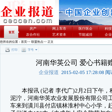
房产
网上车市
医疗医企
科技
首页
农合作社
艺术资本
节能减排
企业
您所在的位置：
首页
>>
联盟热点
>> 正文
打印
字号
河南华英公司 爱心书籍
企业报道
2015-02-05 17:28:08
本报讯 (记者 李代广)2月2日下午
泥泞，河南华英农业发展股份有限公司
车来到潢川县付店镇林淮村中心小学，