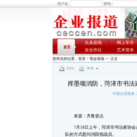
用户名
密码
头条新闻
网上车市
首页
农合作社
艺术资本
您所在的位置：
首页
>
笔会现场
>> 正文
打印
字号
挥墨颂消防，菏泽市书法
中国企业报道
2
来源：齐鲁壹点
7月18日上午，菏泽市书法家协会
队的方式慰问消防指战员。