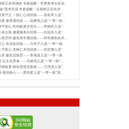
矫正咨询增多 专家提醒：军警类考生应先...
镜”需求升温 专家提醒：近视矫正应先评...
黄守正 一脉仁心润丝路——张彩琴入选“...
黄 康养通丝路——花黎珉入选“一带一路...
守初心 民间岐黄济苍生——李财旺入选“...
承古脉 健康服务向丝路——刘远东入选“...
筑空间 建筑美学通丝路——阿布都热依木...
心 实业拓丝路——力尚于入选“一带一路...
守医心 杏林仁术润丝路——何宏继入选“...
意 建筑启新思——李海波入选“一带一路...
 以文化养身——马铭鸿入选“一带一路”...
探岐黄 模块思维启新路——王伟清入选“...
 德润身心——周沛柔入选“一带一路”国...