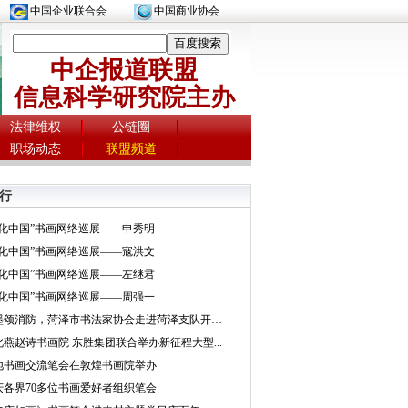
中国企业联合会
中国商业协会
中企报道联盟
信息科学研究院主办
法律维权
公链圈
职场动态
联盟频道
行
文化中国”书画网络巡展——申秀明
文化中国”书画网络巡展——寇洪文
文化中国”书画网络巡展——左继君
文化中国”书画网络巡展——周强一
挥墨颂消防，菏泽市书法家协会走进菏泽支队开展...
北燕赵诗书画院 东胜集团联合举办新征程大型...
地书画交流笔会在敦煌书画院举办
庆各界70多位书画爱好者组织笔会