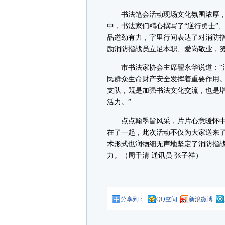
书法笔会活动现场文化氛围浓厚，
中，书法家们精心撰写了“逆行勇士”、
品遒劲有力，字里行间表达了对消防
励消防指战员立足本职、爱岗敬业，
市书法家协会主席翟永华说道：“消
民群众生命财产安全发挥着重要作用
支队，既是加强书法文化交流，也是
活力。”
点点翰墨皆风采，片片心意暖怀中
在了一起，此次活动不仅为大家送来
术形式也润物细无声地坚定了消防指
力。（周千清 通讯员 张子祥）
分享到：
QQ空间
新浪微博