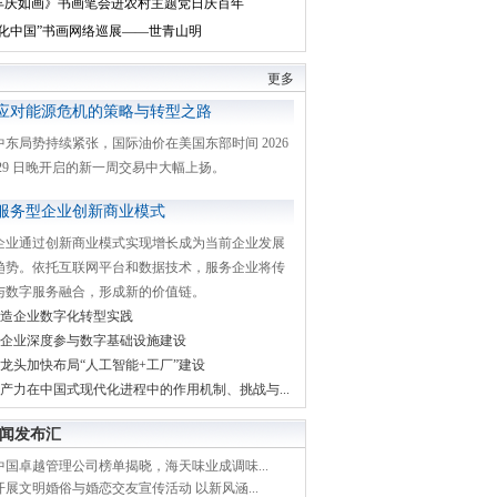
丰庆如画》书画笔会进农村主题党日庆百年
文化中国”书画网络巡展——世青山明
更多
应对能源危机的策略与转型之路
中东局势持续紧张，国际油价在美国东部时间 2026
月 29 日晚开启的新一周交易中大幅上扬。
服务型企业创新商业模式
企业通过创新商业模式实现增长成为当前企业发展
趋势。依托互联网平台和数据技术，服务企业将传
与数字服务融合，形成新的价值链。
造企业数字化转型实践
企业深度参与数字基础设施建设
龙头加快布局“人工智能+工厂”建设
产力在中国式现代化进程中的作用机制、挑战与...
闻发布汇
中国卓越管理公司榜单揭晓，海天味业成调味...
展文明婚俗与婚恋交友宣传活动 以新风涵...