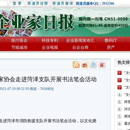
报道员服务QQ：3932566
医疗医企
科技专利
企业新闻发布汇
数码IT
节能减排
企业视频
台企台商
房产
热文排
“
家协会走进菏泽支队开展书法笔会活动
“
“
021-07-19 09:52:19 阅读：
761848
次
“
河
两
走进菏泽市消防救援支队开展书法笔会活动，以文化拥
重