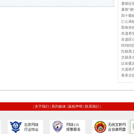
暑期近视
暑期“摘
四十载岐
仁心承岐
晋南杏林
非遗养生
非遗匠心
经纬织匠
扎根黑土
文脉承古
以名载道
大道秩序
香承古脉
|
关于我们
|
系列媒体
|
版权声明
|
联系我们
|