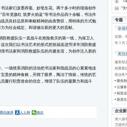
《
书法家们泼墨挥毫、妙笔生花。两个多小时的现场创作
“
“百年党旗红 筑梦火焰蓝”等书法作品四十余幅，书法作
专题
指战员良好品质和奉献精神的由衷赞叹，用特殊的方式勉
努力为社会稳定、和谐做出新的更大的贡献。
企业
近期，
防救援队伍一直战斗在抢险救灾的第一线，为保卫人
年 3 
。这次我们以书法艺术的形式把祝福送进菏泽市消防救援
增强书法家和消防救援队伍的共建友谊，为创作注入新的
关注
服务型
。一场情系消防的活动把书法家和指战员的心紧紧地连
的重要
了宝贵的精神食粮，开阔了眼界，陶冶了情操，传统的艺
统业务
聚焦制
战员履行职责使命的信念，增强了队伍的凝聚力和战斗
云服务
制造业
新质生
企业新
腾讯微博
人人网
微信
第八届
万源市开