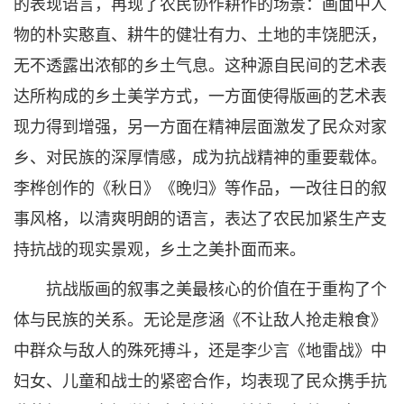
的表现语言，再现了农民协作耕作的场景：画面中人
物的朴实憨直、耕牛的健壮有力、土地的丰饶肥沃，
无不透露出浓郁的乡土气息。这种源自民间的艺术表
达所构成的乡土美学方式，一方面使得版画的艺术表
现力得到增强，另一方面在精神层面激发了民众对家
乡、对民族的深厚情感，成为抗战精神的重要载体。
李桦创作的《秋日》《晚归》等作品，一改往日的叙
事风格，以清爽明朗的语言，表达了农民加紧生产支
持抗战的现实景观，乡土之美扑面而来。
抗战版画的叙事之美最核心的价值在于重构了个
体与民族的关系。无论是彦涵《不让敌人抢走粮食》
中群众与敌人的殊死搏斗，还是李少言《地雷战》中
妇女、儿童和战士的紧密合作，均表现了民众携手抗