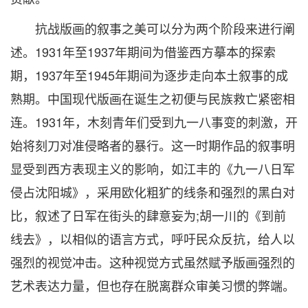
抗战版画的叙事之美可以分为两个阶段来进行阐
述。1931年至1937年期间为借鉴西方摹本的探索
期，1937年至1945年期间为逐步走向本土叙事的成
熟期。中国现代版画在诞生之初便与民族救亡紧密相
连。1931年，木刻青年们受到九一八事变的刺激，开
始将刻刀对准侵略者的暴行。这一时期作品的叙事明
显受到西方表现主义的影响，如江丰的《九一八日军
侵占沈阳城》，采用欧化粗犷的线条和强烈的黑白对
比，叙述了日军在街头的肆意妄为;胡一川的《到前
线去》，以相似的语言方式，呼吁民众反抗，给人以
强烈的视觉冲击。这种视觉方式虽然赋予版画强烈的
艺术表达力量，但也存在脱离群众审美习惯的弊端。