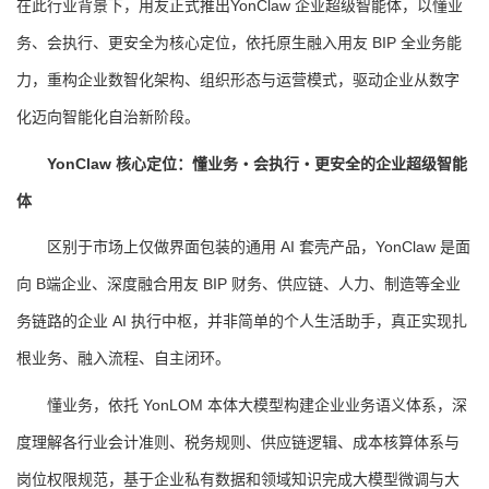
在此行业背景下，用友正式推出YonClaw 企业超级智能体，以懂业
务、会执行、更安全为核心定位，依托原生融入用友 BIP 全业务能
力，重构企业数智化架构、组织形态与运营模式，驱动企业从数字
化迈向智能化自治新阶段。
YonClaw 核心定位：懂业务・会执行・更安全的企业超级智能
体
区别于市场上仅做界面包装的通用 AI 套壳产品，YonClaw 是面
向 B端企业、深度融合用友 BIP 财务、供应链、人力、制造等全业
务链路的企业 AI 执行中枢，并非简单的个人生活助手，真正实现扎
根业务、融入流程、自主闭环。
懂业务，依托 YonLOM 本体大模型构建企业业务语义体系，深
度理解各行业会计准则、税务规则、供应链逻辑、成本核算体系与
岗位权限规范，基于企业私有数据和领域知识完成大模型微调与大