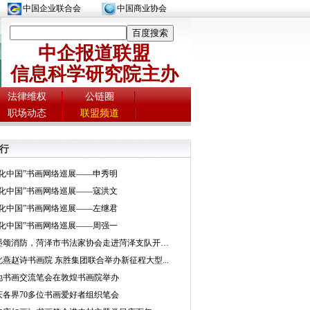
中国企业联合会
中国商业协会
中企报道联盟
信息科学研究院主办
法律维权
公链圈
职场动态
联盟频道
行
文化中国”书画网络巡展——申秀明
文化中国”书画网络巡展——寇洪文
文化中国”书画网络巡展——左继君
文化中国”书画网络巡展——周强一
挥墨颂消防，菏泽市书法家协会走进菏泽支队开展...
北燕赵诗书画院 东胜集团联合举办新征程大型...
地书画交流笔会在敦煌书画院举办
庆各界70多位书画爱好者组织笔会