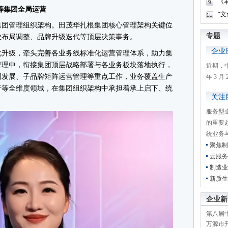
《
筹集团全局运营
“
团管理组织架构。田茂华扎根集团核心管理架构关键位
专题
业布局调整、品牌升级迭代等顶层决策事务。
企业
升级，牵头完善各业务线标准化运营管理体系，助力集
管理中，衔接集团顶层战略部署与各业务板块落地执行，
近期，
同发展、子品牌矩阵运营管理等重点工作，业务覆盖生产
年 3 
行等全维度领域，在集团组织架构中承担着承上启下、统
关注
服务型
的重要
统业务
聚焦制
云服务
制造业
新质生
企业新
第八届
万源市开