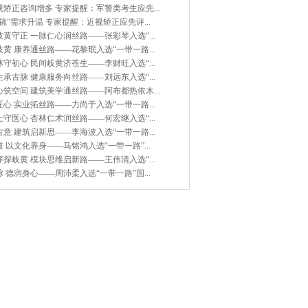
矫正咨询增多 专家提醒：军警类考生应先...
镜”需求升温 专家提醒：近视矫正应先评...
黄守正 一脉仁心润丝路——张彩琴入选“...
黄 康养通丝路——花黎珉入选“一带一路...
守初心 民间岐黄济苍生——李财旺入选“...
承古脉 健康服务向丝路——刘远东入选“...
筑空间 建筑美学通丝路——阿布都热依木...
心 实业拓丝路——力尚于入选“一带一路...
守医心 杏林仁术润丝路——何宏继入选“...
意 建筑启新思——李海波入选“一带一路...
 以文化养身——马铭鸿入选“一带一路”...
探岐黄 模块思维启新路——王伟清入选“...
 德润身心——周沛柔入选“一带一路”国...