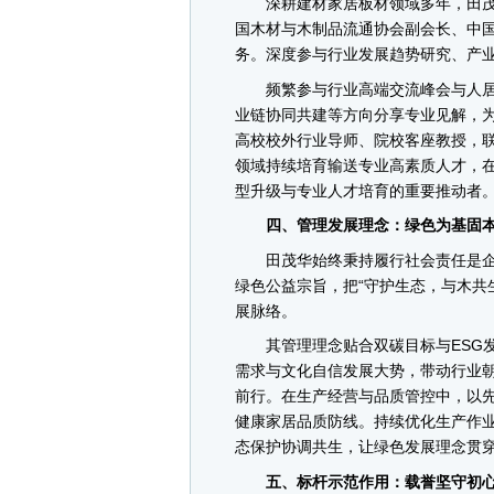
深耕建材家居板材领域多年，田茂
国木材与木制品流通协会副会长、中
务。深度参与行业发展趋势研究、产
频繁参与行业高端交流峰会与人居
业链协同共建等方向分享专业见解，
高校校外行业导师、院校客座教授，联
领域持续培育输送专业高素质人才，
型升级与专业人才培育的重要推动者
四、管理发展理念：绿色为基固本
田茂华始终秉持履行社会责任是企业
绿色公益宗旨，把“守护生态，与木共
展脉络。
其管理理念贴合双碳目标与ESG发
需求与文化自信发展大势，带动行业
前行。在生产经营与品质管控中，以
健康家居品质防线。持续优化生产作
态保护协调共生，让绿色发展理念贯
五、标杆示范作用：载誉坚守初心