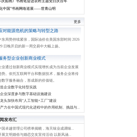
丰庆如画》书画笔会进农村主题党日庆百年
文化中国”书画网络巡展——世青山明
更多
应对能源危机的策略与转型之路
中东局势持续紧张，国际油价在美国东部时间 2026
月 29 日晚开启的新一周交易中大幅上扬。
服务型企业创新商业模式
企业通过创新商业模式实现增长成为当前企业发展
趋势。依托互联网平台和数据技术，服务企业将传
与数字服务融合，形成新的价值链。
造企业数字化转型实践
企业深度参与数字基础设施建设
龙头加快布局“人工智能+工厂”建设
产力在中国式现代化进程中的作用机制、挑战与...
闻发布汇
中国卓越管理公司榜单揭晓，海天味业成调味...
展文明婚俗与婚恋交友宣传活动 以新风涵...