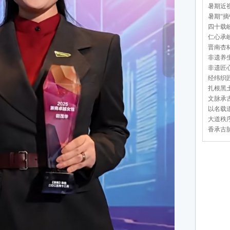
暑期近视
暑期“摘
四十载岐
仁心承岐
晋南杏林
非遗养生
非遗匠心
经纬织匠
扎根黑土
文脉承古
以名载道
大道秩序
香承古脉