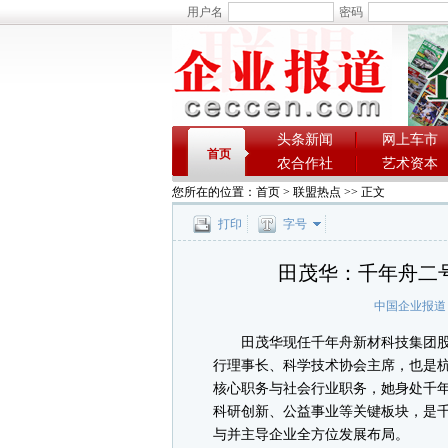
用户名
密码
头条新闻
网上车市
首页
农合作社
艺术资本
您所在的位置：
首页
>
联盟热点
>> 正文
打印
字号
田茂华：千年舟二
中国企业报道
田茂华现任千年舟新材科技集团股
行理事长、科学技术协会主席，也是
核心职务与社会行业职务，她身处千
科研创新、公益事业等关键板块，是
与并主导企业全方位发展布局。