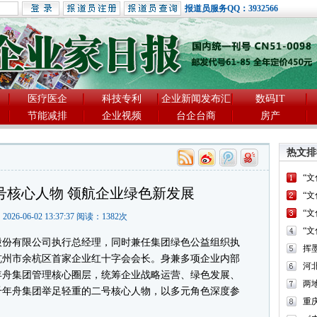
报道员服务QQ：3932566
医疗医企
科技专利
企业新闻发布汇
数码IT
节能减排
企业视频
台企台商
房产
热文排
“
号核心人物 领航企业绿色新发展
“
“
2026-06-02 13:37:37 阅读：
1382
次
“
份有限公司执行总经理，同时兼任集团绿色公益组织执
杭州市余杭区首家企业红十字会会长。身兼多项企业内部
河
年舟集团管理核心圈层，统筹企业战略运营、绿色发展、
两
千年舟集团举足轻重的二号核心人物，以多元角色深度参
重