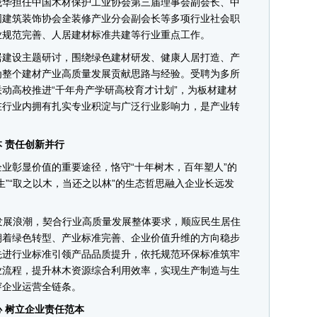
华担任中国木材保护工业协会第三届理事会副会长、中
国建筑装饰协会全装修产业分会副会长等多项行业社会职
业规范完善、人居建材标准共建等行业重点工作。
建设主题研讨，围绕绿色建材研发、健康人居打造、产
为整个建材产业高质量发展贡献思路与经验。受聘为多所
动高校推进“千年舟产学研高校育才计划”，为板材建材
在行业内拥有扎实专业积淀与广泛行业影响力，是产业转
。
 责任创新并行
彰显价值的重要途径，恪守“十年树木，百年塑人”的
生”“取之以木，当还之以林”的生态哲思融入企业长远发
展浪潮，契合行业高质量发展整体要求，顺应民生居住
朝着绿色转型、产业标准完善、企业价值升维的方向稳步
先进行业标准引领产品品质提升，依托规范环保标准筑牢
业流程，提升林木资源综合利用效率，实现生产制造与生
穿企业运营全链条。
 树立企业责任范本