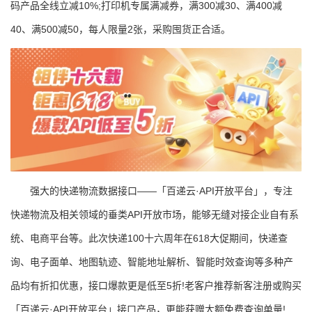
码产品全线立减10%;打印机专属满减券，满300减30、满400减
40、满500减50，每人限量2张，采购囤货正合适。
强大的快递物流数据接口——「百递云·API开放平台」，专注
快递物流及相关领域的垂类API开放市场，能够无缝对接企业自有系
统、电商平台等。此次快递100十六周年在618大促期间，快递查
询、电子面单、地图轨迹、智能地址解析、智能时效查询等多种产
品均有折扣优惠，接口爆款更是低至5折!老客户推荐新客注册或购买
「百递云·API开放平台」接口产品，更能获赠大额免费查询单量!