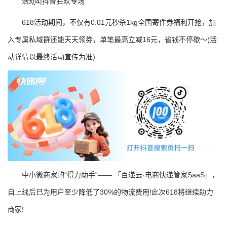
活动4|抖音狂欢专场
618活动期间，不仅有0.01元秒杀1kg全国寄件券福利开抢，加
入专属私域群还能天天领券，单笔最高立减16元，省钱不停歇～(活
动详情以最终活动宣传为准)
中小微商家的“得力助手”—— 「百递云·电商快递管家SaaS」，
自上线后已为用户至少降低了30%的物流费用!此次618将继续助力
商家!