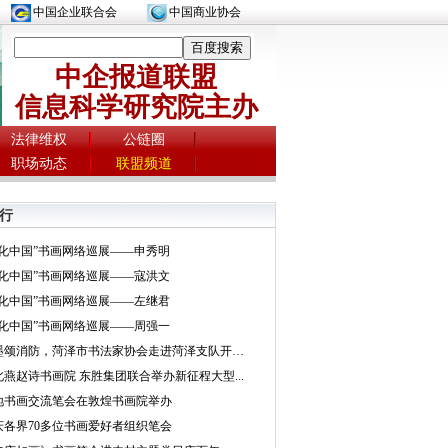
中国企业联合会
中国商业协会
中企报道联盟
信息科学研究院主办
法律维权
公链圈
职场动态
联盟频道
行
文化中国”书画网络巡展——申秀明
文化中国”书画网络巡展——寇洪文
文化中国”书画网络巡展——左继君
文化中国”书画网络巡展——周强一
挥墨颂消防，菏泽市书法家协会走进菏泽支队开展...
北燕赵诗书画院 东胜集团联合举办新征程大型...
地书画交流笔会在敦煌书画院举办
庆各界70多位书画爱好者组织笔会