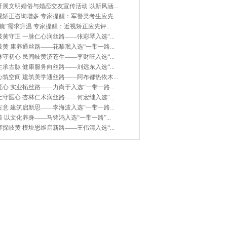
展文明婚俗与婚恋交友宣传活动 以新风涵...
矫正咨询增多 专家提醒：军警类考生应先...
镜”需求升温 专家提醒：近视矫正应先评...
黄守正 一脉仁心润丝路——张彩琴入选“...
黄 康养通丝路——花黎珉入选“一带一路...
守初心 民间岐黄济苍生——李财旺入选“...
承古脉 健康服务向丝路——刘远东入选“...
筑空间 建筑美学通丝路——阿布都热依木...
心 实业拓丝路——力尚于入选“一带一路...
守医心 杏林仁术润丝路——何宏继入选“...
意 建筑启新思——李海波入选“一带一路...
 以文化养身——马铭鸿入选“一带一路”...
探岐黄 模块思维启新路——王伟清入选“...