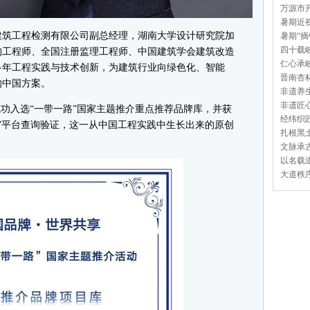
万源市开
暑期近视
筑工程检测有限公司副总经理，湖南大学设计研究院加
暑期“摘
四十载岐
构工程师、全国注册监理工程师、中国建筑学会建筑改造
仁心承岐
多年工程实践与技术创新，为建筑行业向绿色化、智能
晋南杏林
的中国方案。
非遗养生
非遗匠心
功入选“一带一路”国家主题推介重点推荐品牌库，并获
经纬织匠
国”平台查询验证，这一从中国工程实践中生长出来的原创
扎根黑土
文脉承古
以名载道
大道秩序