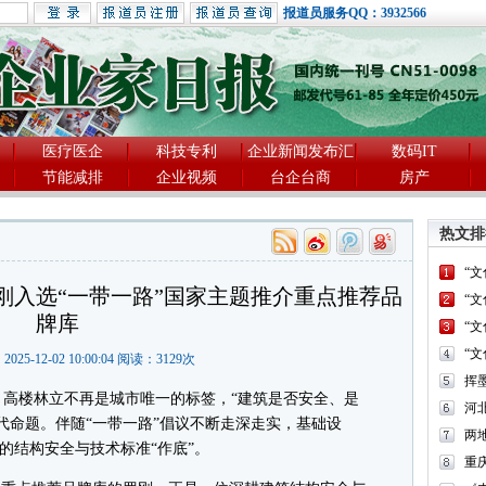
报道员服务QQ：3932566
医疗医企
科技专利
企业新闻发布汇
数码IT
节能减排
企业视频
台企台商
房产
热文排
“
刚入选“一带一路”国家主题推介重点推荐品
“
牌库
“
“
2025-12-02 10:00:04 阅读：
3129
次
楼林立不再是城市唯一的标签，“建筑是否安全、是
河
代命题。伴随“一带一路”倡议不断走深走实，基础设
两
”的结构安全与技术标准“作底”。
重