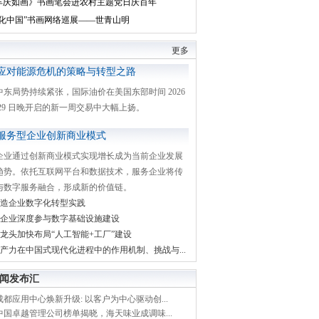
丰庆如画》书画笔会进农村主题党日庆百年
文化中国”书画网络巡展——世青山明
更多
应对能源危机的策略与转型之路
中东局势持续紧张，国际油价在美国东部时间 2026
月 29 日晚开启的新一周交易中大幅上扬。
服务型企业创新商业模式
企业通过创新商业模式实现增长成为当前企业发展
趋势。依托互联网平台和数据技术，服务企业将传
与数字服务融合，形成新的价值链。
造企业数字化转型实践
企业深度参与数字基础设施建设
龙头加快布局“人工智能+工厂”建设
产力在中国式现代化进程中的作用机制、挑战与...
闻发布汇
都应用中心焕新升级: 以客户为中心驱动创...
中国卓越管理公司榜单揭晓，海天味业成调味...