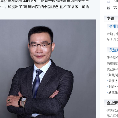
重点推荐品牌库的罗刚，正是一位深耕建筑结构安全与
《
生，却提出了“建筑医院”的创新理念;他不在临床，却给
“
专题
企业
近期，
年 3 
关注
服务型
的重要
统业务
聚焦制
云服务
制造业
新质生
企业新
恒天然成
第八届