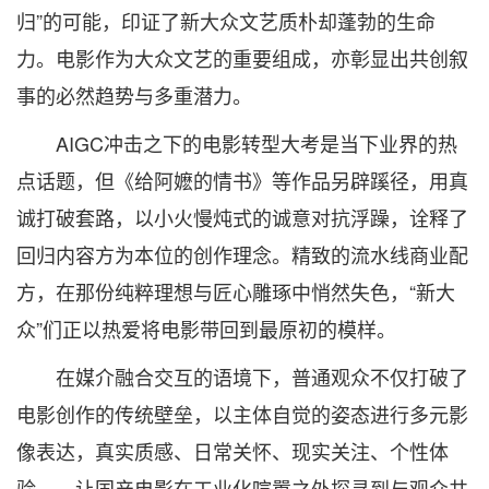
归”的可能，印证了新大众文艺质朴却蓬勃的生命
力。电影作为大众文艺的重要组成，亦彰显出共创叙
事的必然趋势与多重潜力。
AIGC冲击之下的电影转型大考是当下业界的热
点话题，但《给阿嬷的情书》等作品另辟蹊径，用真
诚打破套路，以小火慢炖式的诚意对抗浮躁，诠释了
回归内容方为本位的创作理念。精致的流水线商业配
方，在那份纯粹理想与匠心雕琢中悄然失色，“新大
众”们正以热爱将电影带回到最原初的模样。
在媒介融合交互的语境下，普通观众不仅打破了
电影创作的传统壁垒，以主体自觉的姿态进行多元影
像表达，真实质感、日常关怀、现实关注、个性体
验……让国产电影在工业化喧嚣之外探寻到与观众共