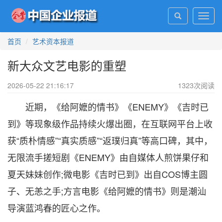
Toggl
navig
首页
艺术资本报道
新大众文艺电影的重塑
2026-05-22 21:16:17
1323
次阅读
近期，《给阿嬷的情书》《ENEMY》《吉时已
到》等现象级作品持续火爆出圈，在互联网平台上收
获“质朴情感”“真实质感”“返璞归真”等高口碑，其中，
无限流手搓短剧《ENEMY》由自媒体人煎饼果仔和
夏天妹妹创作;微电影《吉时已到》出自COS博主圆
子、无恙之手;方言电影《给阿嬷的情书》则是潮汕
导演蓝鸿春的匠心之作。