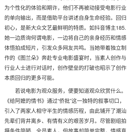
为个性化的体验和期许，他们不再被动接受电影行业
的单向输出，而是借助平台讲述自身生命经验。回归
初心，是新大众文艺最鲜明的特质。如抖音博主185.
她一边质询何谓电影，一边将自己的亲身经历和情感
体悟拍成短片，引发众多网友共鸣。当她带着独立制
作的《图兰朵》奔赴专业电影盛宴时，当素人创作与
行业人士进行对话时，创作壁垒的打破也昭示了创作
本质回归的更多可能。
若说电影为观众服务，便要知道观众欣赏什么。
《给阿嬷的情书》通过“侨批”这一独特的叙事切口，
引入了两家人相守半生的情感历程，由此铺开了潮汕
先辈们背井离乡、有情有义的艰苦岁月。尽管剧组拍
摄条件简陋、全员素人，但故事却简单完整，情感真