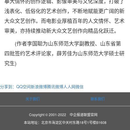
摹大情怀的创作逻辑、影像审美与文化深度，打破了
浅表化、低俗化的艺术创作，不断地赋能更广阔的新
大众文艺创作。而电影业厚植百年的人文情怀、艺术
审美，亦持续推动新大众文艺创作向精品化跃迁。
(作者李国聪为山东师范大学副教授、山东省第
四批签约艺术评论家，薛芳佳为山东师范大学硕士研
究生)
分享到：
QQ空间
新浪微博
腾讯微博
人人网
微信
关于我们
联系我们
Copyright © 2001-2022 中企报道联盟官网
本站地址：北京市海淀区中关村东路18号1号楼B1608