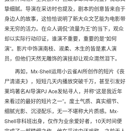
挚细腻。导演在采访时也提及，剧本的创意皆来自于
身边人的故事，这恰恰说明了新大众文艺能为电影带
来无穷的活力。在众人调侃“流量为王”的当下，观众
却以实际行动印证，谁演不重要，重要的是“如何
演”。影片中饰演南枝、淑柔、木生的皆是素人演
员，但他们天然无雕饰的演技却让观众潸然泪下。
再如，Mx-Shell运用小云雀AI所创作的短片《丧
尸清道夫》，短短几天内播放突破千万，甚至引发好
莱坞著名AI导演PJ Ace发帖寻人，并称“这是我近年
来看过的最好的短片之一”。废土气质、真实细节、
细腻光影、沉浸配乐，无一不堪称大片质感。Mx-
Shell非科班出身，仅作为业余爱好者，10天时间便
完成了一部精细之作。他在采访中还戏称，之前无人