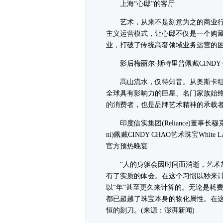
上海“心邸”的客厅
艺术，从来不是刻意为之的商业行
主义运营模式，让心邸不仅是一个购
业，打破了传统高奢领域业务运营的
影后梅丽尔·斯特里普佩戴CINDY CH
高山流水，仅待知音。从奥斯卡红毯的
全球具有影响力的巨星、名门家族始
的消费者，也是品牌艺术精神的承载
印度信实集团(Reliance)董事长穆克什·安
ni)佩戴CINDY CHAO艺术珠宝Whi
官方预热晚宴
“人的身躯会因时间而消逝，艺术却能亘
有了实质的体会。在这个习惯以秒来计算
以“年”甚至更久来计算的。无论是耗
都已超越了珠宝本身的物化属性。在
恒的刻刀。(来源：澎湃新闻)