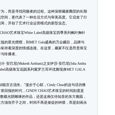
为，而是寻找同频者的过程。这种深耕藏家圈层的长期
藏空间，更代表了一种生活方式与审美高度。它启发了行
困局，开创了艺术行业运营模式的新型业态。
AO艺术珠宝White Label高级珠宝四季系列枫叶胸针
星光熠熠，到MET Gala盛典的万众瞩目，品牌与
终保持着深度的情感连接。在这里，藏家不仅是昂贵珠宝
者与传播者。
巴尼(Mukesh Ambani)之女伊莎‧安巴尼(Isha Amba
te Label高级珠宝花园系列紫罗兰耳环优雅现身MET GALA
古流传。”漫步于心邸，Cindy Chao的这句话仿佛
回报的时代，CINDY CHAO艺术珠宝的时间刻度是
费数载光阴雕琢的作品，还是这座仅待知音的东方雅园，
这方须弥芥子之间，时间不再是催促的钟摆，而是刻画永