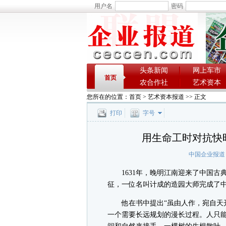
用户名
密码
头条新闻
网上车市
首页
农合作社
艺术资本
您所在的位置：
首页
>
艺术资本报道
>> 正文
打印
字号
用生命工时对抗快
中国企业报道
1631年，晚明江南迎来了中国古
征，一位名叫计成的造园大师完成了
他在书中提出“虽由人作，宛自天开
一个需要长远规划的漫长过程。人只