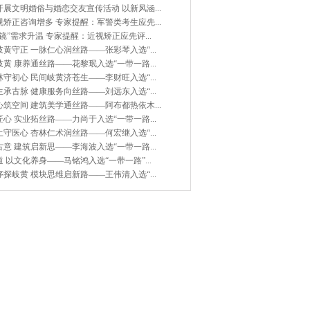
展文明婚俗与婚恋交友宣传活动 以新风涵...
矫正咨询增多 专家提醒：军警类考生应先...
镜”需求升温 专家提醒：近视矫正应先评...
黄守正 一脉仁心润丝路——张彩琴入选“...
黄 康养通丝路——花黎珉入选“一带一路...
守初心 民间岐黄济苍生——李财旺入选“...
承古脉 健康服务向丝路——刘远东入选“...
筑空间 建筑美学通丝路——阿布都热依木...
心 实业拓丝路——力尚于入选“一带一路...
守医心 杏林仁术润丝路——何宏继入选“...
意 建筑启新思——李海波入选“一带一路...
 以文化养身——马铭鸿入选“一带一路”...
探岐黄 模块思维启新路——王伟清入选“...