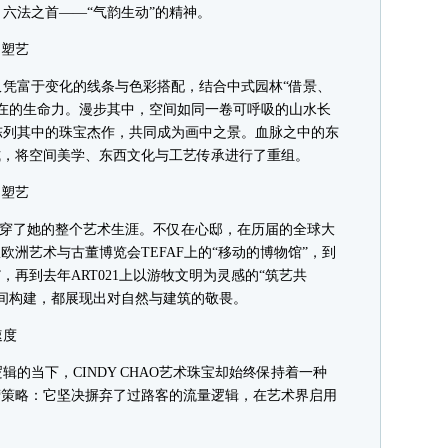
六法之首——“气韵生动”的精神。
塑艺
富于变化的线条与色彩搭配，结合中式园林“借景、
在的生命力。漫步其中，空间如同一卷可呼吸的山水长
陈列其中的珠宝杰作，共同成为画中之景。血脉之中的东
式，将空间美学、东西文化与工艺传承进行了重组。
塑艺
贯穿了她的整个艺术生涯。不仅在心邸，在历届的全球大
欧洲艺术与古董博览会TEFAF上的“移动的博物馆”，到
，再到去年ART021上以游牧文明为灵感的“筑艺共
间构建，都展现出对自然与建筑的敬畏。
速度
当下，CINDY CHAO艺术珠宝却始终保持着一种
营策略：它坚决摒弃了过路客的流量逻辑，在艺术界启用