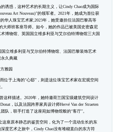
，这种艺术的长期主义，让Cindy Chao成为国际
au Art Nouveau)”的领军者。2021年，她成为首位获
的华人珠宝艺术家;2023年，她受邀担任法国巴黎高等
洲的大师班客座导师。如今，她的作品已被美国史密森尼
艺术博物馆、英国国立维多利亚与艾尔伯特博物馆三大国
英国国立维多利亚与艾尔伯特博物馆、法国巴黎装饰艺术
馆永久典藏
方雅园
刻，而位于上海的“心邸”，则是这位珠宝艺术家在宏观空间
造。
ao曾这样描述。2020年，她特邀荷兰国宝级建筑空间设计
Donat，以及法国跨界家具设计师Hervé Van der Straeten
团队，联手打造了这座宛如博物馆般的“客厅”。
让这座原本静态的鉴赏空间，化为了一个流动生长的东
度艺术之旅中，Cindy Chao没有堆砌直白的东方符