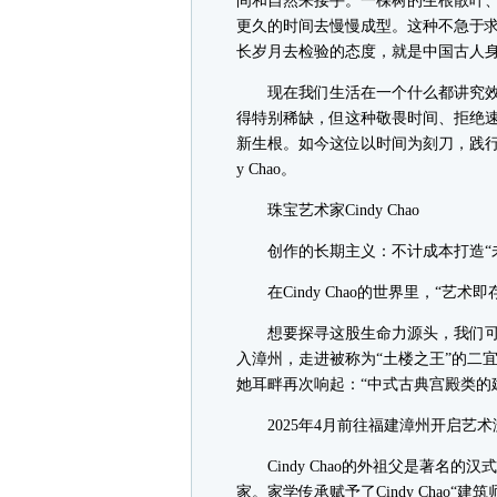
间和自然来接手。一棵树的生根散叶
更久的时间去慢慢成型。这种不急于
长岁月去检验的态度，就是中国古人
现在我们生活在一个什么都讲究效
得特别稀缺，但这种敬畏时间、拒绝
新生根。如今这位以时间为刻刀，践行着
y Chao。
珠宝艺术家Cindy Chao
创作的长期主义：不计成本打造“未
在Cindy Chao的世界里，“艺术
想要探寻这股生命力源头，我们可以将视
入漳州，走进被称为“土楼之王”的二
她耳畔再次响起：“中式古典宫殿类的
2025年4月前往福建漳州开启艺术
Cindy Chao的外祖父是著名的
家。家学传承赋予了Cindy Chao“