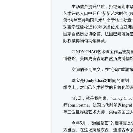
主动减产提升品质，拒绝短期市场的诱惑
艺术评论人口中开启“新新艺术时代 (Nouve
颁“法兰西共和国艺术与文学骑士勋章”
珠宝学院建校近160年来首位来自亚
国家自然历史博物馆、法国巴黎装饰
际权威博物馆纳馆典藏。
CINDY CHAO艺术珠宝作品被
博物馆、美国史密森尼自然历史博物
空间的长期主义：在“心邸”重塑东
珠宝是Cindy Chao对时间的雕
维度上，对自己艺术哲学的具象化塑
“心邸，就是我的家。”Cindy Ch
师Tom Postma、法国当代雕塑家Ingrid 
等三位世界级艺术大师，集结四国匠人
今年5月，“游园塑艺”的启幕更是
方雅园。在这场跨越东西、连接古今的深