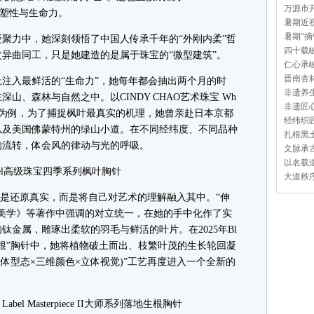
万源市开
雕塑性与生命力。
暑期近视
暑期“摘
力中，她深刻领悟了中国人传承千年的“外刚内柔”哲
四十载岐
异曲同工，只是她建造的是属于珠宝的“微型建筑”。
仁心承岐
晋南杏林
入最鲜活的“生命力”，她每年都会抽出两个月的时
非遗养生
山、森林与自然之中。以CINDY CHAO艺术珠宝 Wh
非遗匠心
叶胸针为例，为了捕捉枫叶最真实的机理，她曾亲赴日本京都
经纬织匠
以及美国佛蒙特州的绿山小道。在不同经纬度、不同品种
扎根黑土
的流转，体会风的律动与光的呼吸。
文脉承古
以名载道
abel高级珠宝四季系列枫叶胸针
大道秩序
仅仅是还原真实，而是将自己对艺术的理解融入其中。“伸
美学》等著作中强调的对立统一，在她的手中化作了实
的钛金属，雕琢出柔软的羽毛与鲜活的叶片。在2025年Bl
师系列“落地生根”胸针中，她将植物破土而出、枝繁叶茂的生长轮回凝
(立体型态×三维颜色×立体视觉)”工艺再度进入一个全新的
abel Masterpiece II大师系列落地生根胸针