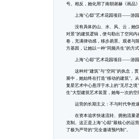
号。相反，她化用了南朝谢赫《画品》
上海“心邸”艺术花园项目——游园
没有具体的山、水、风、云，她仅凭
对景”的建筑逻辑，便勾勒出了空间内
卷，充满律动感，移步易景。观者与
方基因，让她以一种“同频共生”的方
上海“心邸”艺术花园项目——游园
这种对“建筑”与“空间”的执念，
展中，她始终在打造“移动的建筑”。从
复星艺术中心悬浮于水上的“无尽之境”
生”大型建筑艺术装置，她每一次的空
运营的长期主义：不与时代争抢
在资本追求快速流转、拥抱流量逻辑的
克制。这正是上海“心邸”最核心的运
了极为严苛的“完全邀请预约制”。