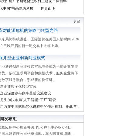
丰庆如画》书画笔会进农村主题党日庆百年
文化中国”书画网络巡展——世青山明
更多
应对能源危机的策略与转型之路
中东局势持续紧张，国际油价在美国东部时间 2026
月 29 日晚开启的新一周交易中大幅上扬。
服务型企业创新商业模式
企业通过创新商业模式实现增长成为当前企业发展
趋势。依托互联网平台和数据技术，服务企业将传
与数字服务融合，形成新的价值链。
造企业数字化转型实践
企业深度参与数字基础设施建设
龙头加快布局“人工智能+工厂”建设
产力在中国式现代化进程中的作用机制、挑战与...
闻发布汇
都应用中心焕新升级: 以客户为中心驱动创...
中国卓越管理公司榜单揭晓，海天味业成调味...