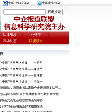
中国企业联合会
中国商业协会
中企报道联盟
信息科学研究院主办
法律维权
公链圈
职场动态
联盟频道
行
文化中国”书画网络巡展——申秀明
文化中国”书画网络巡展——寇洪文
文化中国”书画网络巡展——左继君
文化中国”书画网络巡展——周强一
挥墨颂消防，菏泽市书法家协会走进菏泽支队开展...
北燕赵诗书画院 东胜集团联合举办新征程大型...
地书画交流笔会在敦煌书画院举办
庆各界70多位书画爱好者组织笔会