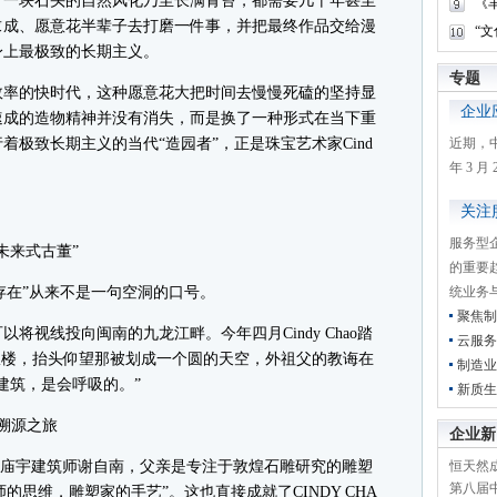
、一块石头的自然风化乃至长满青苔，都需要几十年甚至
《
求成、愿意花半辈子去打磨一件事，并把最终作品交给漫
“
身上最极致的长期主义。
专题
率的快时代，这种愿意花大把时间去慢慢死磕的坚持显
企业
速成的造物精神并没有消失，而是换了一种形式在当下重
极致长期主义的当代“造园者”，正是珠宝艺术家Cind
近期，
年 3 
关注
服务型
来式古董”
的重要
即存在”从来不是一句空洞的口号。
统业务
聚焦制
线投向闽南的九龙江畔。今年四月Cindy Chao踏
云服务
宜楼，抬头仰望那被划成一个圆的天空，外祖父的教诲在
制造业
建筑，是会呼吸的。”
新质生
溯源之旅
企业新
汉式庙宇建筑师谢自南，父亲是专注于敦煌石雕研究的雕塑
恒天然成
第八届
建筑师的思维，雕塑家的手艺”。这也直接成就了CINDY CHA