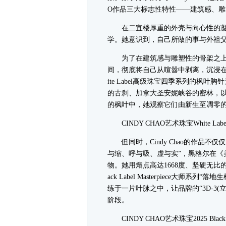
O作品三大标志性特性——建筑感、
在二宜楼厚重的外壳与向心性的凝聚
学。她意识到，自己所做的事与外祖父
为了在建筑感与雕塑性的骨架之上注
间，彻底将自己从喧嚣中剥离，沉浸在深
ite Label高级珠宝四季系列的枫
的古刹、加拿大圣安妮峡谷的密林，
的枫叶中，她观察它们由新生至凋零
CINDY CHAO艺术珠宝White L
但同时，Cindy Chao的作品不
与缩、呼与吸、虚与实”，黑格尔在《
物。她用熔点高达1668度、坚硬无比
ack Label Masterpiece大
练于一片叶脉之中，让品牌的“3D-3
阶段。
CINDY CHAO艺术珠宝2025 Black L