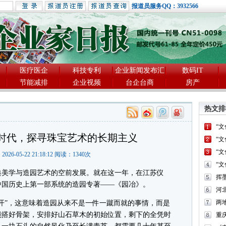
报道员服务QQ：3932566
医疗医企
科技专利
企业新闻发布汇
数码IT
节能减排
企业视频
台企台商
房产
热文排
“
时代，探寻珠宝艺术的长期主义
“
“
2026-05-22 21:18:12 阅读：
1340
次
“
典美学与造园艺术的空前发展。就在这一年，在江苏仪
中国历史上第一部系统的造园专著——《园冶》。
河
两
”，这意味着造园从来不是一件一蹴而就的事情，而是
能搭好骨架，安排好山石草木的初始位置，剩下的全凭时
重