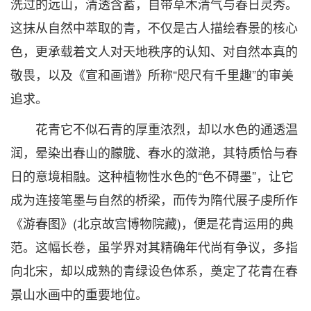
洗过的远山，清透含蓄，自带草木清气与春日灵秀。
这抹从自然中萃取的青，不仅是古人描绘春景的核心
色，更承载着文人对天地秩序的认知、对自然本真的
敬畏，以及《宣和画谱》所称“咫尺有千里趣”的审美
追求。
花青它不似石青的厚重浓烈，却以水色的通透温
润，晕染出春山的朦胧、春水的潋滟，其特质恰与春
日的意境相融。这种植物性水色的“色不碍墨”，让它
成为连接笔墨与自然的桥梁，而传为隋代展子虔所作
《游春图》(北京故宫博物院藏)，便是花青运用的典
范。这幅长卷，虽学界对其精确年代尚有争议，多指
向北宋，却以成熟的青绿设色体系，奠定了花青在春
景山水画中的重要地位。