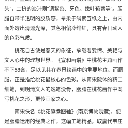
头”，二挤的淡汁则“调紫色、牙色、嫩叶苞蒂等”。胭
脂自带半透明的胶质感，晕染于绢素宣纸之上，由内
而外透出清透光泽，其色相偏冷绯红，具有春日动人
的色彩气质。
桃花自古便是春天的象征，承载着爱情、美艳与
文人心中的理想世界。《宣和画谱》中桃花主题画作
不下58套，足以见其在春景绘画中的重要地位。而胭
脂，正是描绘桃花最核心的色彩。从南宋院体的精工
细笔，到明清文人的逸笔没骨，胭脂在桃花画作中既
写桃花之形，更传画家之心。
南宋佚名《桃花鸳鸯图轴》(南京博物院藏)，便
是胭脂运用的经典之作。这幅工笔精品，取唐代韦庄