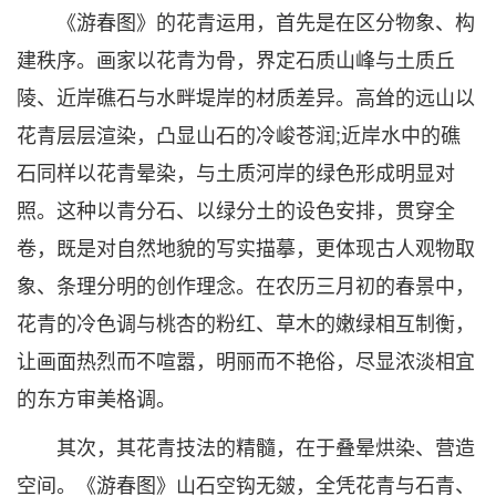
《游春图》的花青运用，首先是在区分物象、构
建秩序。画家以花青为骨，界定石质山峰与土质丘
陵、近岸礁石与水畔堤岸的材质差异。高耸的远山以
花青层层渲染，凸显山石的冷峻苍润;近岸水中的礁
石同样以花青晕染，与土质河岸的绿色形成明显对
照。这种以青分石、以绿分土的设色安排，贯穿全
卷，既是对自然地貌的写实描摹，更体现古人观物取
象、条理分明的创作理念。在农历三月初的春景中，
花青的冷色调与桃杏的粉红、草木的嫩绿相互制衡，
让画面热烈而不喧嚣，明丽而不艳俗，尽显浓淡相宜
的东方审美格调。
其次，其花青技法的精髓，在于叠晕烘染、营造
空间。《游春图》山石空钩无皴，全凭花青与石青、