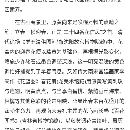
艺素养。
在古画春景里，藤黄向来是唤醒万物的点睛之
笔。立春一候迎春，正是“二十四番花信风”之首。清
代徐扬《岁寒清供图》轴(沈阳故宫博物院藏)中，花
盆内的迎春花便以藤黄为基础色，再根据光影变化，
略施少许赭石或墨色调整深浅，这一明亮温暖的黄色
调恰好捕捉到了早春气息。又如传为南宋宫廷画家李
嵩作《花篮图》春花册(龙美术馆藏)用藤黄写黄刺玫
与连翘，明黄点点，与当季白碧桃、紫韵垂丝海棠、
林檎等其他色彩的花卉相映，凸显出春末百花盛开的
蓬勃生命力。再观南宋寿礼主题的花鸟画长卷《百花
图卷》(吉林省博物馆藏)，以藤黄调花青绘叶，虽历