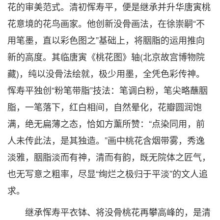
花的审美范式。清初恽寿平，便是继承并升华唐寅桃
花意境的花鸟画家。他创新没骨画法，在徐崇嗣“不
用笔墨，直以彩色图之”基础上，将胭脂的运用推向
新的高度。其临唐寅《桃花图》轴(北京故宫博物院
藏)，纯以没骨法绘就，极少用墨，全凭色彩传神。
恽寿平独创“粉笔带脂”技法：笔调白粉，笔尖略蘸胭
脂，一笔落下，红白相间，自然晕化，花瓣圆润饱
满，绝无扁薄之态，恰如方薰所赞：“点染同用，前
人未传此法，是其独造。”画中桃花含烟带雾，秀逸
淡雅，胭脂淡而有神，清而有韵，既无院体之匠气，
也无写意之粗率，尽显“绚烂之极归于平淡”的文人追
求。
继承恽寿平衣钵、将没骨桃花再攀高峰的，是清