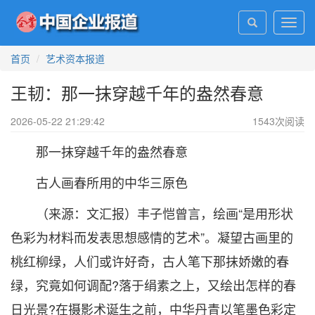
Toggl
navig
首页
艺术资本报道
王韧：那一抹穿越千年的盎然春意
2026-05-22 21:29:42
1543
次阅读
那一抹穿越千年的盎然春意
古人画春所用的中华三原色
（来源：文汇报）丰子恺曾言，绘画“是用形状
色彩为材料而发表思想感情的艺术”。凝望古画里的
桃红柳绿，人们或许好奇，古人笔下那抹娇嫩的春
绿，究竟如何调配?落于绢素之上，又绘出怎样的春
日光景?在摄影术诞生之前，中华丹青以笔墨色彩定