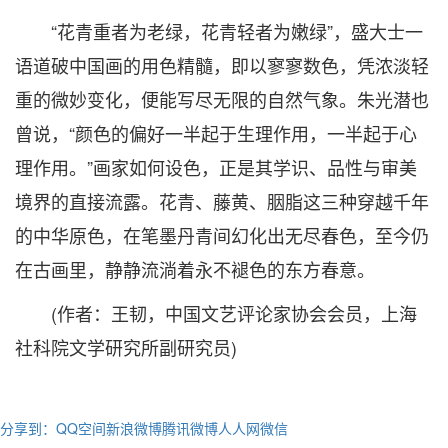
“花青重者为老绿，花青轻者为嫩绿”，盛大士一
语道破中国画的用色精髓，即以寥寥数色，凭浓淡轻
重的微妙变化，便能写尽无限的自然气象。朱光潜也
曾说，“颜色的偏好一半起于生理作用，一半起于心
理作用。”画家如何设色，正是其学识、品性与审美
境界的直接流露。花青、藤黄、胭脂这三种穿越千年
的中华原色，在笔墨丹青间幻化出无尽春色，至今仍
在古画里，静静流淌着永不褪色的东方春意。
(作者：王韧，中国文艺评论家协会会员，上海
社科院文学研究所副研究员)
分享到：
QQ空间
新浪微博
腾讯微博
人人网
微信