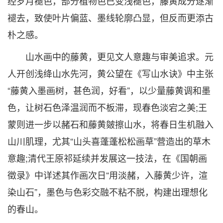
经岁月褪色，部分植物色已变浅褪色，藤黄成分逐渐
褪去，致使叶片偏蓝、墨线轮廓凸显，但反而更添古
朴之感。
山水画中的藤黄，更见文人意趣与审美追求。元
人开创浅绛山水先河，黄公望在《写山水诀》中主张
“藤黄入墨画树，甚色润，好看”，以少量藤黄调和墨
色，让树石色泽温润而不板滞，现春色淡宕之美;王
蒙则进一步以赭石和藤黄皴擦山水，将春日生机融入
山川肌理，尤其“山头喜蓬蓬松松画草”营造出的草木
意趣;清代王原祁延续并发展这一技法，在《国朝画
徵录》中详述其作画次日“用淡赭，入藤黄少许，渲
染山石”，墨色与色彩交融不粘不脱，构建出理想化
的春山。