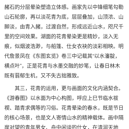
赭石的分层晕染塑造立体感。画家先以中锋细笔勾勒
山石轮廓，再以淡花青为底，层层叠加，山顶浓、山
脚淡，由青入赭，过渡自然，形成远近山水，咫尺千
里的空间效果。湖面的花青晕染更是精妙，淡入无
痕，似烟波浩渺，与船篷、仕女衣袂的淡彩相映。明
代詹景凤在《东图玄览》卷三中记载其“以水瀋靛，
横点叶”，正是花青与水墨交融的妙笔，让春日林木
既有蓊郁生机，又不失古拙雅致。
其三，花青的运用，更与画面的文化内涵契合。
《游春图》以水面为中心构图，呼应上巳节临水祓
禊、踏青求偶等的习俗。花青晕染的春水，既是节日
的核心场景，也是文人寄情山水的精神载体。画中隔
岸对望的青年男女、舟中闲谈的仕女，在清润天地