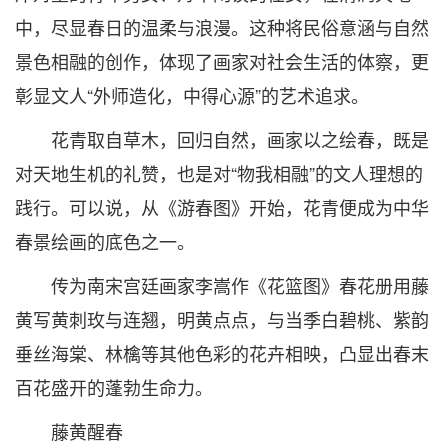
中，尽显春日的温柔与浪漫。这种将民俗意涵与自然
景色相融的创作，体现了画家对社会生活的体察，更
彰显文人“外师造化，中得心源”的艺术追求。
花青取自草木，回归自然，画家以之绘春，既是
对天地生机的礼赞，也是对“物我相融”的文人理想的
践行。可以说，从《游春图》开始，花青便成为中华
春景绘画的底色之一。
传为南宋宫廷画家李嵩作《花篮图》春花册用藤
黄写黄刺玫与连翘，明黄点点，与当季白碧桃、紫韵
垂丝海棠、林檎等其他色彩的花卉相映，凸显出春末
百花盛开的蓬勃生命力。
藤黄醒春