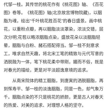
代邹一桂。其传世的桃花作有《桃花图》轴、《百花
图》卷等。《桃花图》轴(北京故宫博物院藏)，以胭
脂为魂，绘出“千叶桃花胜百花”的春日盛景。画中桃
花，以重粉点瓣，再以胭脂淡淡罩染，浓淡交错，层
次分明;花苞以略浓胭脂点染，盛放花朵以淡胭脂轻
晕，胭脂与白粉、赭石搭配得当。邹一桂不刻意求
工，唯求自然天趣，将北宋工笔的精致与元代写意的
洒脱融为一体，笔下桃花柔中带刚，媚而不俗，既是
对春光的描绘，更是对平淡超逸意境的追求。
从南宋院体的精工胭脂，到唐寅的洒脱胭脂，再
到恽寿平、邹一桂的淡逸胭脂，同是一色，却气象万
千。胭脂点染的不只是桃花的娇颜，更是古人对春天
的热爱、对美的追求、对理想人格的坚守。