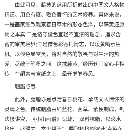
由此可见，藤黄的运用所折射出的中国文人格物
精谨、用色有度、敷色寄怀的艺术修养。具体来说，
一是画家细致观察春日草木的形态色泽，以藤黄还原
物之本真;二是恪守设色宜轻不宜浓的理念，追求含
蓄的审美境界;三是借色彩寄托情志，以暖黄喻示生
机，以淡色显空灵，将对自然的敬畏与对生活的热
爱，尽藏于笔墨之间。这抹藤黄，经历代画家心手相
传，在绢素与宣纸之上，晕开岁岁春风。
胭脂点春
此外，胭脂亦是点活春日桃花、承载文人情怀的
灵魂之色。传统胭脂由红蓝花、茜草、紫梗制成，制
法极讲究，《小山画谱》记载：“双料杭脂，以滚水
挤出，盛碟内，文火烘干”。要取初挤的浓汁“点染花