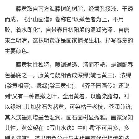
藤黄取自南方海藤树的树脂，经凿孔接液、干透
而成，《小山画谱》卷称它“以嫩色者为上，不用
胶，着水即化”，自带春日初阳般的温润光泽。自唐
宋至明清，这抹明黄亦是画家捕捉生机、抒写春意的
主要颜色。
藤黄物性独特，暖调通透、清而不艳，是调配春
色基底之一。藤黄与靛相合成深绿(靛七黄三)、浓绿
(靛黄相等)、嫩绿(靛三黄七)，《芥子园画传》还说
到“又有一种最嫩之叶，全用黄着，以脂染脂勾，衬
以绿粉”;其加赭石为赭黄，可染枯干老枝，苍润兼济;
其入淡墨则增墨色温润，画石画树显秀雅。画家深知
其性，黄公望在《写山水诀》中叮嘱“不可用多，多
则要滞笔”，道出用色分寸与古代画家代代相传的技