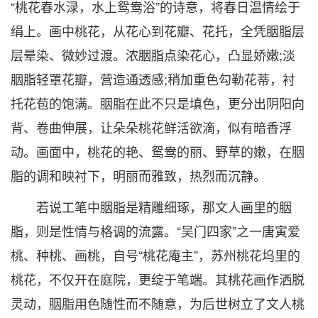
“桃花春水渌，水上鸳鸯浴”的诗意，将春日温情绘于
绢上。画中桃花，从花心到花瓣、花托，全凭胭脂层
层晕染、微妙过渡。浓胭脂点染花心，凸显娇嫩;淡
胭脂轻罩花瓣，营造通透感;稍加重色勾勒花蒂，衬
托花苞的饱满。胭脂在此不只是填色，更分出阴阳向
背、卷曲伸展，让朵朵桃花鲜活欲滴，似有暗香浮
动。画面中，桃花的艳、鸳鸯的丽、野草的嫩，在胭
脂的调和映衬下，明丽而雅致，热烈而沉静。
若说工笔中胭脂是精雕细琢，那文人画里的胭
脂，则是性情与格调的流露。“吴门四家”之一唐寅爱
桃、种桃、画桃，自号“桃花庵主”，苏州桃花坞里的
桃花，不仅开在庭院，更绽于笔端。其桃花画作洒脱
灵动，胭脂用色随性而不随意，为后世树立了文人桃