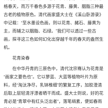
格春天，而万千春色多源于花青、藤黄、胭脂三种最
古老的植物原色。清代画家盛大士在《溪山卧游录》
中记载：“至水墨设色画，则以花青、赭石、藤黄为
主，而辅之以胭脂、石绿。”我们可以透过一些古
画，探寻这三色如何幻化出穿越千年的春天的盎然生
机。
花青染春
在中华丹青的三原色中，清代沈宗骞认为花青是
“画家之要色也”。它以蓼蓝、大蓝等植物叶片为原
料，经“淘汰净尽，乳钵椎细”的繁复工序，加胶澄清
后取上层轻清浮漂者晒干而成。盛大士则说，好的花
青必是“青翠中有红头泛出者”，落笔绢素，便如春雨