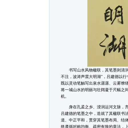
书写山水风物楹联，其笔墨则清润灵
不注，波涛声震大明湖”，吕建德以行
既以灵动笔触写出泉水潺潺、云雾缭
将一城山水的明丽与壮阔凝于尺幅之
机。
身在孔孟之乡、浸润运河文脉，齐
吕建德的笔墨之中，造就了其楹联书
道、中正平和，贯穿其笔墨布局、结
终遵循对称均衡、疏密有致的章法，