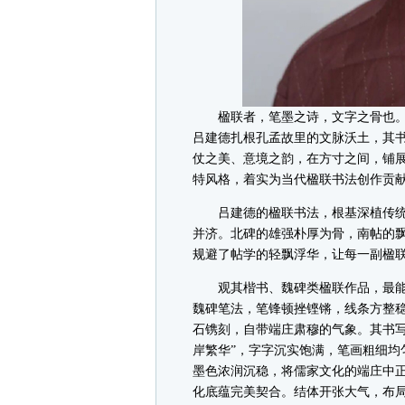
楹联者，笔墨之诗，文字之骨也。
吕建德扎根孔孟故里的文脉沃土，其
仗之美、意境之韵，在方寸之间，铺
特风格，着实为当代楹联书法创作贡
吕建德的楹联书法，根基深植传统
并济。北碑的雄强朴厚为骨，南帖的
规避了帖学的轻飘浮华，让每一副楹
观其楷书、魏碑类楹联作品，最能
魏碑笔法，笔锋顿挫铿锵，线条方整
石镌刻，自带端庄肃穆的气象。其书写
岸繁华”，字字沉实饱满，笔画粗细均
墨色浓润沉稳，将儒家文化的端庄中
化底蕴完美契合。结体开张大气，布