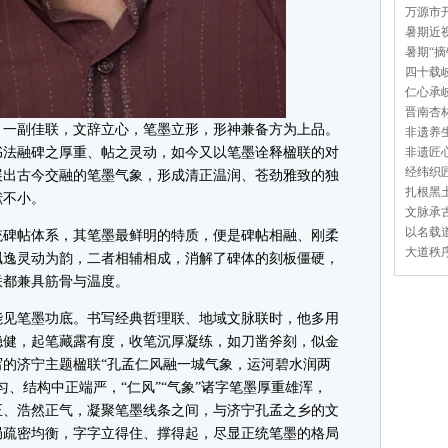
万源市开
暑期近视
暑期“摘
四十载岐
仁心承岐
晋南杏林
一副佳联，文辞立心，笔墨立形，形神兼备方为上品。
非遗养生
书法融碑之厚重、帖之灵动，如今又以笔墨诠释楹联的对
非遗匠心
经纬织匠
展出古今交融的笔墨气象，形成清正温润、苍劲雅致的独
扎根黑土
献不小。
文脉承古
以名载道
碑帖体系，其笔墨最鲜明的特质，便是碑帖相融、刚柔
大道秩序
飘逸灵动为韵，二者相辅相成，消解了碑体的刻板僵硬，
联都兼具筋骨与温度。
见笔墨功底。书写经典哲理联、地域文脉联时，他多用
稳健，起笔藏露有度，收笔沉厚凝练，如刀凿斧刻，似金
的济宁主题楹联“孔孟仁风融一城气象，运河碧水润两
匀、结构中正端严，“仁风”“气象”诸字笔墨厚重雄浑，
正、浩然正气，凝聚笔墨线条之间，与济宁孔孟之乡的文
局疏密均衡，字字立得住、撑得起，尽显正统笔墨的格局