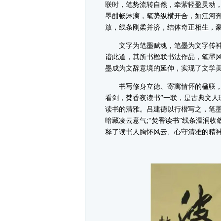
联时，笔势流转自然，牵萦轻盈灵动，
墨酣畅淋漓，笔势纵横开合，如江河
放，线条刚柔并济，结体奇正相生，
文字为笔墨赋魂，笔墨为文字传神
谙此道，其所书楹联书法作品，笔墨
墨成为文辞意境的延伸，实现了文学
书写修身立德、寄寓情怀的楹联，他
看剑，焚香夜读书”一联，是古典文人
读书的清雅。吕建德以行楷写之，笔墨
暗藏凌云意气;“焚香读书”线条温润
释了读书人胸怀风云、心守清雅的精