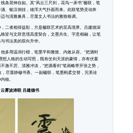
线条屈伸自如。其“风云三尺剑，花鸟一床书”楹联，笔
奔涌、银汉倒挂，雄浑大气扑面而来。此联笔势灵动奔
豪迈与清雅兼具，尽显文人书法的雅致格调。
，二者相得益彰，方是楹联艺术的至高境界。吕建德深
风格皆与文辞意境高度契合，文墨共生、字意相融，让笔
美与书法美的双向升华。
多用温润行楷，笔墨平和雅致、内敛从容。“把酒时
理想人格的生动写照，既有仗剑天涯的豪情，亦有伏案
不激不厉、清雅冲淡，“把酒看剑”笔画略带开张之势，
收敛，尽显静穆书香。一副楹联，笔墨刚柔交替，完美诠
神内核。
云雾波涛联 吕建德书