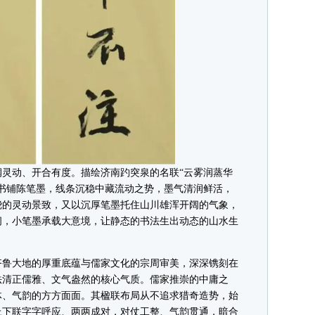
动、开合有度。描绘济南趵突泉的名联“云雾润蒸华
书铺陈笔墨，线条沉稳中藏流动之势，墨气清润鲜活，
绕的灵动景致，又以沉厚笔墨托住山川雄浑开阔的气象，
间，小笔墨承载大意境，让静态的书法生出动态的山水生
鲁大地的厚重底蕴与儒家文化的宗周审美，深深镌刻在
法清正儒雅、文气盎然的核心气质。儒家推崇的中庸之
体、气韵的方方面面。其楹联布局从不追求猎奇造势，始
上下联字字呼应、两两成对，对仗工整、气韵贯通，暗合