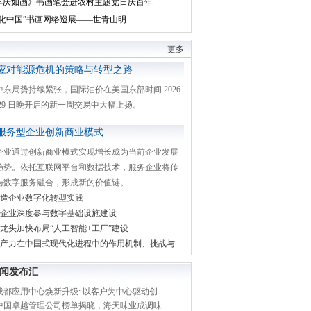
丰庆如画》书画笔会进农村主题党日庆百年
文化中国”书画网络巡展——世青山明
更多
应对能源危机的策略与转型之路
中东局势持续紧张，国际油价在美国东部时间 2026
月 29 日晚开启的新一周交易中大幅上扬。
服务型企业创新商业模式
企业通过创新商业模式实现增长成为当前企业发展
趋势。依托互联网平台和数据技术，服务企业将传
与数字服务融合，形成新的价值链。
造企业数字化转型实践
企业深度参与数字基础设施建设
龙头加快布局“人工智能+工厂”建设
产力在中国式现代化进程中的作用机制、挑战与...
闻发布汇
都应用中心焕新升级: 以客户为中心驱动创...
中国卓越管理公司榜单揭晓，海天味业成调味...