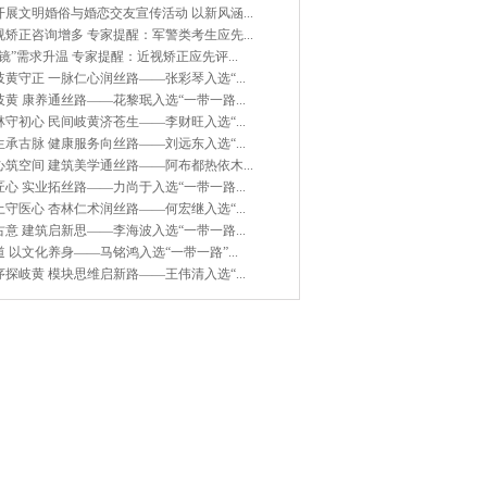
展文明婚俗与婚恋交友宣传活动 以新风涵...
矫正咨询增多 专家提醒：军警类考生应先...
镜”需求升温 专家提醒：近视矫正应先评...
黄守正 一脉仁心润丝路——张彩琴入选“...
黄 康养通丝路——花黎珉入选“一带一路...
守初心 民间岐黄济苍生——李财旺入选“...
承古脉 健康服务向丝路——刘远东入选“...
筑空间 建筑美学通丝路——阿布都热依木...
心 实业拓丝路——力尚于入选“一带一路...
守医心 杏林仁术润丝路——何宏继入选“...
意 建筑启新思——李海波入选“一带一路...
 以文化养身——马铭鸿入选“一带一路”...
探岐黄 模块思维启新路——王伟清入选“...