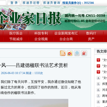
报道员服务QQ：3932566
医疗医企
科技专利
企业新闻发布汇
数码IT
节能减排
企业视频
台企台商
房产
热文排
“
今风——吕建德楹联书法艺术赏析
“
“
2026-06-03 10:17:34 阅读：
1333
次
“
我们除了每天问早，互报平安，我亦通过微信知晓了他
，躲过北方的寒冷，也找回了创作的热情。近日，他从海
河
海南创作的楹联书法新作。
两
重