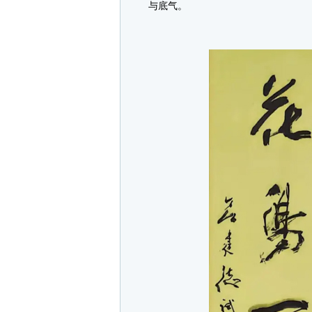
与底气。
风