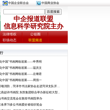
中国企业联合会
中国商业协会
中企报道联盟
信息科学研究院主办
法律维权
公链圈
职场动态
联盟频道
行
文化中国”书画网络巡展——申秀明
文化中国”书画网络巡展——寇洪文
文化中国”书画网络巡展——左继君
文化中国”书画网络巡展——周强一
挥墨颂消防，菏泽市书法家协会走进菏泽支队开展...
北燕赵诗书画院 东胜集团联合举办新征程大型...
地书画交流笔会在敦煌书画院举办
庆各界70多位书画爱好者组织笔会