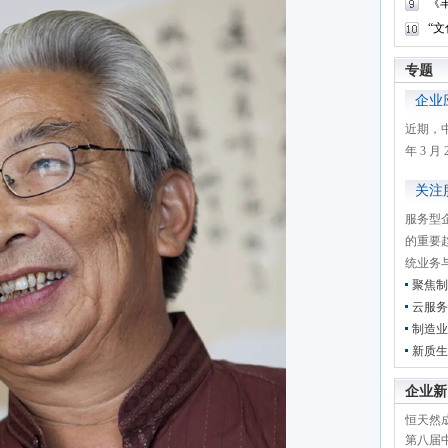
《
“
专题
企业
近期，
年 3 
关注
服务型
的重要
统业务
聚焦制
云服务
制造业
新质生
企业新
恒天然成
第八届