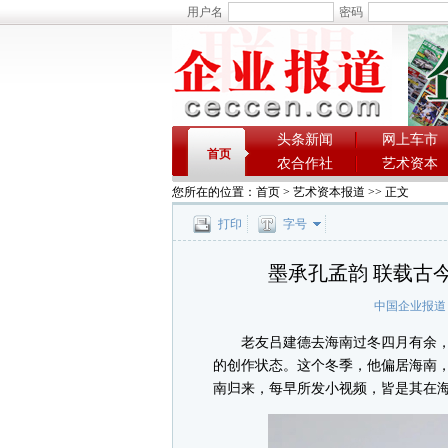
用户名
密码
头条新闻
网上车市
首页
农合作社
艺术资本
您所在的位置：
首页
>
艺术资本报道
>> 正文
打印
字号
墨承孔孟韵 联载古
中国企业报道
老友吕建德去海南过冬四月有余，
的创作状态。这个冬季，他偏居海南
南归来，每早所发小视频，皆是其在