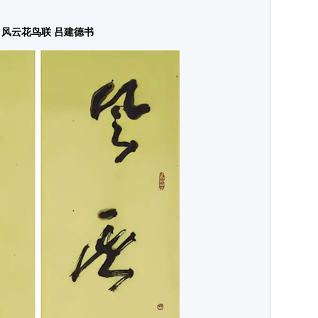
云花鸟联 吕建德书