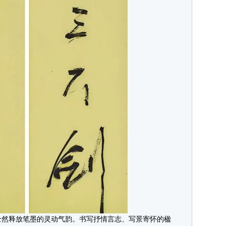
然释放笔墨的灵动气韵。书写抒情言志、写景寄怀的楹