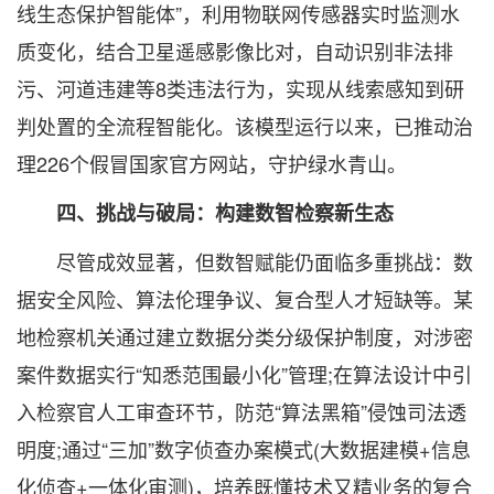
线生态保护智能体”，利用物联网传感器实时监测水
质变化，结合卫星遥感影像比对，自动识别非法排
污、河道违建等8类违法行为，实现从线索感知到研
判处置的全流程智能化。该模型运行以来，已推动治
理226个假冒国家官方网站，守护绿水青山。
四、挑战与破局：构建数智检察新生态
尽管成效显著，但数智赋能仍面临多重挑战：数
据安全风险、算法伦理争议、复合型人才短缺等。某
地检察机关通过建立数据分类分级保护制度，对涉密
案件数据实行“知悉范围最小化”管理;在算法设计中引
入检察官人工审查环节，防范“算法黑箱”侵蚀司法透
明度;通过“三加”数字侦查办案模式(大数据建模+信息
化侦查+一体化审测)，培养既懂技术又精业务的复合