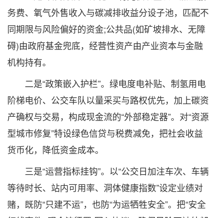
务费、氧气外售收入与碳减排收益分设子池，匹配不
同期限与风险偏好的资金;公共品(如矿坡排水、无障
碍)由政府基金兜底，经营性资产由产业资本与金融
机构持有。
二是“政策嵌入护栏”。绿电度电补贴、制氢用电
阶梯电价、公交车队以量采买与路权优先，加上碳资
产确权与交易，构成现金流的“外部稳定器”。对“资源
型城市修复”特设绿色信贷与税费减免，把社会收益
货币化，降低资金成本。
三是“运营指标挂钩”。以“公交日加注车次、车辆
等待时长、站内可用率、洞体健康指数”设定业绩对
赌，既防“只建不运”，也防“为运牺牲安全”。把“安全