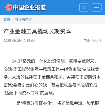
Toggl
navig
首页
观点与评论
产业金融工具撬动长期资本
2025-09-29 10:16:04
7884
次阅读
34.37亿元的一体化投资说明：氢能要跑起来，
必须把“工程现金流—政策工具—绿色金融”做成组合
拳。大冶的优势在于全链条布局，劣势在于初期资本
密集;要吸引更耐心的钱，需要把收益与风险切割成
“适配不同资本口味”的层级。
一是“项目分层证券化”。将光伏现金流、加氢服