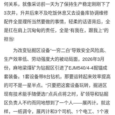
何关系，就像采访前一天为了保持生产稳定刚刚下了
3次井，升井后来不及吃饭休息又去设备库协调维修
配件全是理所当然要做的事情，轻柔的话语背后，全
是扛在肩上沉甸甸的责任，全是“有我在，跟我上”的
担当!
为改变钻掘区设备“一穷二白”导致安全风险高、
生产效率低、劳动强度大的被动局面，2026年3月
份，麻地梁煤矿为钻掘区引进了EJM540/4-4掘锚成
套装备。1套设备带8台钻机，那要运转起来效率提高
的可不是一星半点。“只要把这套设备玩转，掘进区
现有技术能手随便选!”点兵点将之时，矿领导和钻掘
区负责人不约而同地想到了一个人——展丙计。就这
样，一纸调令，展丙计和3个司机、1个电工、1个液