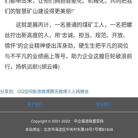
们都带出来，让他们拥抱智能化、机械化，共同把我
们的智慧矿山建设得更美丽!”
这就是展丙计，一名普通的煤矿工人，一名把螺
丝拧出新高度的人，用“忠诚、担当、规范、开放、
情怀”的企业精神使出浑身劲，硬生生把平凡的岗位
与不平凡的业绩画上等号，助力企业这艘巨轮破浪前
行，扬帆远航!(胡云峰)
分享到：
QQ空间
新浪微博
腾讯微博
人人网
微信
关于我们
联系我们
Copyright © 2001-2022 中企报道联盟官网
本站地址：北京市海淀区中关村东路18号1号楼B1608