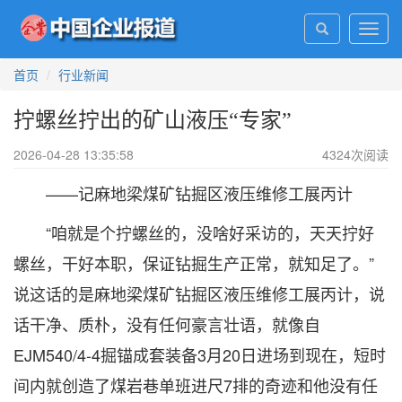
Toggl
navig
首页
行业新闻
拧螺丝拧出的矿山液压“专家”
2026-04-28 13:35:58
4324
次阅读
——记麻地梁煤矿钻掘区液压维修工展丙计
“咱就是个拧螺丝的，没啥好采访的，天天拧好
螺丝，干好本职，保证钻掘生产正常，就知足了。”
说这话的是麻地梁煤矿钻掘区液压维修工展丙计，说
话干净、质朴，没有任何豪言壮语，就像自
EJM540/4-4掘锚成套装备3月20日进场到现在，短时
间内就创造了煤岩巷单班进尺7排的奇迹和他没有任