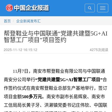
Toggl
navig
首页
企业新闻发布汇
帮登鞋业与中国联通“党建共建暨5G+AI
智慧工厂项目”项目签约
2025-11-12 16:15:12
4275
次阅读
11月7日，南安市帮登鞋业有限公司与中国联通
南安分公司举行
“
党建共建暨
5G+AI
智慧工厂项目
”
合
作签约仪式在南安帮登鞋业总部生产基地举行，签订
项目金额
500
多
万元
。南安市副市长易辉泉、南安市
工信局局长黄子牙、洪濑镇党委书记庄伟钦、中国联