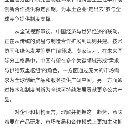
创新合作提供稳定预期，为本土企业“走出去”参与全
球竞争提供制度支撑。
从全球视野审视，中国经济与世界经济的联动，
正在从传统的贸易与制造合作扩展到规则共建、技术
协同和绿色发展等更广阔领域。专家认为，在未来国
际分工格局中，中国有望在多个关键领域形成“需求
与供给双重枢纽”的角色，一方面通过庞大的市场需
求为全球创新产品和服务提供广阔空间，另一方面通
过技术和制度创新为全球可持续发展贡献更多公共产
品。
对企业和机构而言，理解并把握这一趋势，意味
着要在产品研发、市场布局和合作模式上更加主动拥