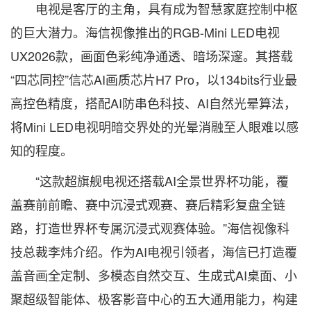
电视是客厅的主角，具有成为智慧家庭控制中枢
的巨大潜力。海信视像推出的RGB-Mini LED电视
UX2026款，画面色彩纯净通透、暗场深邃。其搭载
“四芯同控”信芯AI画质芯片H7 Pro，以134bits行业最
高控色精度，搭配AI防串色科技、AI自然光晕算法，
将Mini LED电视明暗交界处的光晕消融至人眼难以感
知的程度。
“这款超旗舰电视还搭载AI全景世界杯功能，覆
盖赛前前瞻、赛中沉浸式观赛、赛后精彩复盘全链
路，打造世界杯专属沉浸式观赛体验。”海信视像科
技总裁李炜介绍。作为AI电视引领者，海信已打造覆
盖音画全定制、多模态自然交互、生成式AI桌面、小
聚超级智能体、极客影音中心的五大通用能力，构建