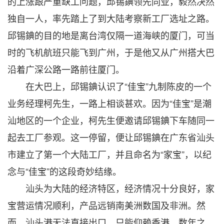
的上涨跟严重缺工问题，邱锡錪领先同业，毅然决然
独自一人，率先踏上了到大陆考察新工厂选址之路。
邱锡錪的目的地是离台湾仅隔一道海峡的厦门，可当
时的飞机航班只能飞到广州，于是他又从广州搭大巴
沿着广深公路一路前往厦门。
在大巴上，邱锡錪认识了“佳宝”九制陈皮的一个
业务经理柯先生，一路上相谈甚欢。因为“佳宝”是潮
汕地区的一个企业，柯先生便邀请邱锡錪下车随同一
起去工厂参观。这一停留，便让邱锡錪在广东省汕头
市建立了第一个大陆工厂，并且命名为“家宝”，以纪
念与“佳宝”的这段奇妙结缘。
汕头为大陆的经济特区，经济情况十分良好，家
宝营运情况顺利，产品远销南美洲数国及非洲。然
而，汕头港无法直接出口，只能仰赖香港。数年之