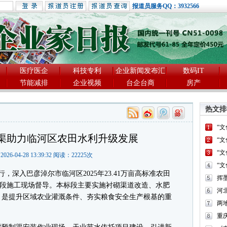
报道员服务QQ：3932566
医疗医企
科技专利
企业新闻发布汇
数码IT
节能减排
企业视频
台企台商
房产
热文排
“
渠助力临河区农田水利升级发展
“
“
2026-04-28 13:39:32 阅读：
22225
次
“
深入巴彦淖尔市临河区2025年23.41万亩高标准农田
标段施工现场督导。本标段主要实施衬砌渠道改造、水肥
河
，是提升区域农业灌溉条件、夯实粮食安全生产根基的重
两
重