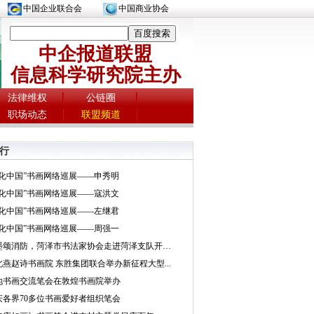
中国企业联合会
中国商业协会
中企报道联盟
信息科学研究院主办
法律维权
公链圈
职场动态
联盟频道
行
文化中国”书画网络巡展——申秀明
文化中国”书画网络巡展——寇洪文
文化中国”书画网络巡展——左继君
文化中国”书画网络巡展——周强一
挥墨颂消防，菏泽市书法家协会走进菏泽支队开展...
北燕赵诗书画院 东胜集团联合举办新征程大型...
地书画交流笔会在敦煌书画院举办
庆各界70多位书画爱好者组织笔会