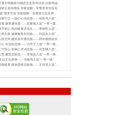
展文明婚俗与婚恋交友宣传活动 以新风涵...
矫正咨询增多 专家提醒：军警类考生应先...
镜”需求升温 专家提醒：近视矫正应先评...
黄守正 一脉仁心润丝路——张彩琴入选“...
黄 康养通丝路——花黎珉入选“一带一路...
守初心 民间岐黄济苍生——李财旺入选“...
承古脉 健康服务向丝路——刘远东入选“...
筑空间 建筑美学通丝路——阿布都热依木...
心 实业拓丝路——力尚于入选“一带一路...
守医心 杏林仁术润丝路——何宏继入选“...
意 建筑启新思——李海波入选“一带一路...
 以文化养身——马铭鸿入选“一带一路”...
探岐黄 模块思维启新路——王伟清入选“...