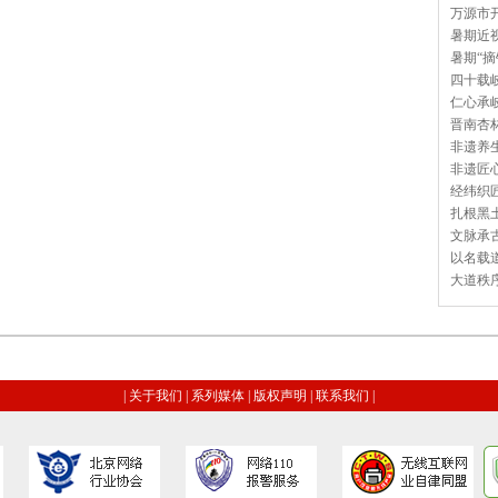
万源市开
暑期近视
暑期“摘
四十载岐
仁心承岐
晋南杏林
非遗养生
非遗匠心
经纬织匠
扎根黑土
文脉承古
以名载道
大道秩序
|
关于我们
|
系列媒体
|
版权声明
|
联系我们
|