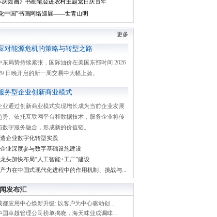
丰庆如画》书画笔会进农村主题党日庆百年
文化中国”书画网络巡展——世青山明
更多
应对能源危机的策略与转型之路
中东局势持续紧张，国际油价在美国东部时间 2026
月 29 日晚开启的新一周交易中大幅上扬。
服务型企业创新商业模式
企业通过创新商业模式实现增长成为当前企业发展
趋势。依托互联网平台和数据技术，服务企业将传
与数字服务融合，形成新的价值链。
造企业数字化转型实践
企业深度参与数字基础设施建设
龙头加快布局“人工智能+工厂”建设
产力在中国式现代化进程中的作用机制、挑战与...
闻发布汇
都应用中心焕新升级: 以客户为中心驱动创...
中国卓越管理公司榜单揭晓，海天味业成调味...