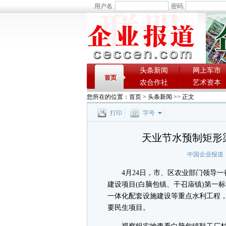
用户名
密码
头条新闻
网上车市
首页
农合作社
艺术资本
您所在的位置：
首页
>
头条新闻
>> 正文
打印
字号
天业节水预制矩形
中国企业报道
4月24日，市、区农业部门领导一行，
建设项目(白脑包镇、干召庙镇)第一
一体化配套设施建设等重点水利工程
要民生项目。