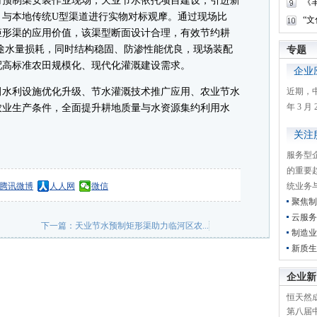
预制渠安装作业现场，天业节水依托项目建设，引进新
《
，与本地传统U型渠道进行实物对标观摩。通过现场比
“
矩形渠的应用价值，该渠型断面设计合理，有效节约耕
途水量损耗，同时结构稳固、防渗性能优良，现场装配
专题
配高标准农田规模化、现代化灌溉建设需求。
企业
水利设施优化升级、节水灌溉技术推广应用、农业节水
近期，
年 3 
农业生产条件，全面提升耕地质量与水资源集约利用水
关注
服务型
的重要
腾讯微博
人人网
微信
统业务
聚焦制
云服务
下一篇：
天业节水预制矩形渠助力临河区农...
制造业
新质生
企业新
恒天然成
第八届