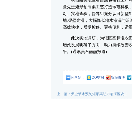
视察组实地查看白脑包镇鞋工厂村
疆先进矩形预制渠工艺打造示范样板
对、实地查验，督导组充分认可新型
地;渠壁光滑，大幅降低输水渗漏与沿
高效快捷，后期检修、更换便利，适
此次实地调研，为辖区高标准农田
增效发展明确了方向，助力持续改善
平。(通讯员石丽丽报道)
分享到：
QQ空间
新浪微博
上一篇：
天业节水预制矩形渠助力临河区农...