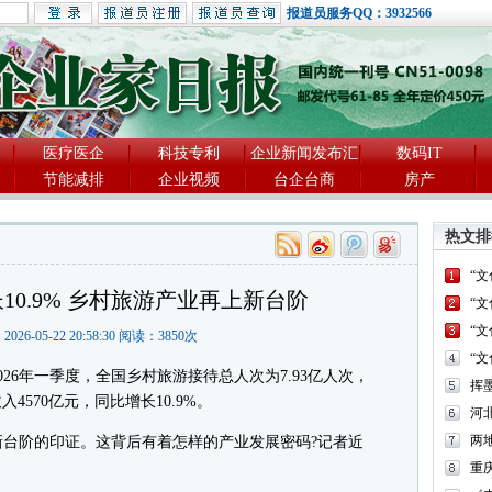
报道员服务QQ：3932566
医疗医企
科技专利
企业新闻发布汇
数码IT
节能减排
企业视频
台企台商
房产
热文排
“
0.9% 乡村旅游产业再上新台阶
“
“
2026-05-22 20:58:30 阅读：
3850
次
“
6年一季度，全国乡村旅游接待总人次为7.93亿人次，
入4570亿元，同比增长10.9%。
河
两
阶的印证。这背后有着怎样的产业发展密码?记者近
重