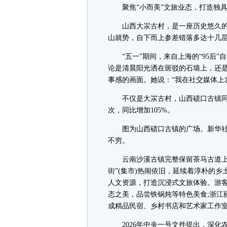
聚焦“小而美”文旅业态，打造独具
山西大汖古村，是一座历史悠久的
山就势，自下而上参差错落多达十几
“五一”期间，来自上海的“95后”
论是清晨阳光洒在斑驳的石墙上，还
事感的画面。她说：“我在社交媒体上
不仅是大汖古村，山西碛口古镇同样吸
次，同比增加105%。
图为山西碛口古镇的广场。新华社记
不穷。
云南沙溪古镇完整保留茶马古道上的
街”(集市)热闹依旧，延续着淳朴的
人文资源，打造沉浸式文旅体验。游
态之美，品尝铁锅炖等特色美食;浙江
成精品民宿、乡村书店和艺术家工作
2026年中央一号文件提出，深化农