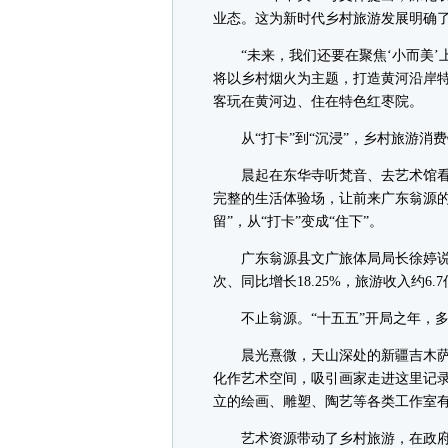
业态。这为新时代乡村旅游发展明确
“未来，我们还要在聚焦‘小而美’
将以乡村烟火为主题，打造黄河沿岸
客玩在黄河边、住在特色红枣院。
从“打卡”到“沉浸”，乡村旅游消
晨起在东华寺听梵音、去艺术馆看
完整的生活体验场，让前来广东翁源的
留”，从“打卡”变成“住下”。
广东翁源县文广旅体局局长徐婷说，今
次、同比增长18.25%，旅游收入约6.7
不止翁源。“十五五”开局之年，多地
晨光熹微，天山深处的新疆吉木萨
化作艺术空间，吸引画家走进这里记
立的绘画、雕塑、陶艺等各类工作室有
艺术资源带动了乡村旅游，在政府