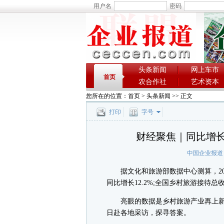
用户名
密码
头条新闻
网上车市
首页
农合作社
艺术资本
您所在的位置：
首页
>
头条新闻
>> 正文
打印
字号
财经聚焦｜同比增长1
中国企业报道
据文化和旅游部数据中心测算，202
同比增长12.2%;全国乡村旅游接待总收
亮眼的数据是乡村旅游产业再上新台
日赴各地采访，探寻答案。