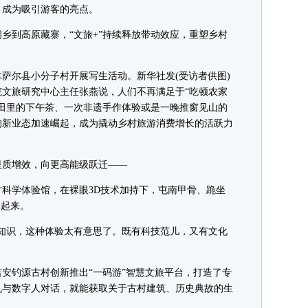
，成为吸引游客的亮点。
到高原藏寨，“文旅+”持续释放带动效应，重塑乡村
尔县小分子村开展写生活动。新华社发(受访者供图)
旅研究中心主任张燕说，人们不再满足于“吃顿农家
田里的下午茶、一次非遗手作体验或是一晚推窗见山的
的新业态加速崛起，成为撬动乡村旅游消费增长的活跃力
质增效，向更高能级跃迁——
学体验馆，在裸眼3D技术加持下，屯南甲骨、跪坐
了起来。
识，这种体验太有意思了。既有科技范儿，又有文化
。
钓源古村创新推出“一码游”智慧文旅平台，打造了专
机与数字人对话，就能获取关于古村建筑、历史典故的生