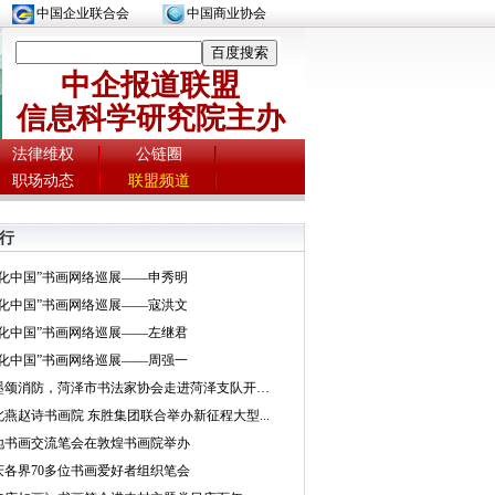
中国企业联合会
中国商业协会
中企报道联盟
信息科学研究院主办
法律维权
公链圈
职场动态
联盟频道
行
文化中国”书画网络巡展——申秀明
文化中国”书画网络巡展——寇洪文
文化中国”书画网络巡展——左继君
文化中国”书画网络巡展——周强一
挥墨颂消防，菏泽市书法家协会走进菏泽支队开展...
北燕赵诗书画院 东胜集团联合举办新征程大型...
地书画交流笔会在敦煌书画院举办
庆各界70多位书画爱好者组织笔会