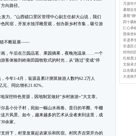
万源市开
了方向路径。
暑期近视
暑期“摘
上发力。”山西碛口景区管理中心副主任郝大山说，我们
四十载岐
特色民宿，开发水蚀浮雕景观，创办新乡村市集，吸引游
仁心承岐
晋南杏林
非遗养生
费链不断延展——
非遗匠心
经纬织匠
画，午后在兰园品茗、果园摘果，夜晚泡温泉……一个
扎根黑土
游客体验到岭南田园牧歌式的时光，从“路过”变成“停
文脉承古
以名载道
大道秩序
年1-4月，翁源县累计测算旅游人数约62.2万人
亿元、同比增长21.82%。
深挖特色资源，因地制宜做好“乡村旅游+”大文章。
尔县小分子村，宛如一幅山水画卷。昔日的羊圈、牛棚
录这片风景。如今，越来越多的艺术从业者来到这里，成
30余家。
支持下，村里发展起农家乐和民宿。村民齐吉荣开办的