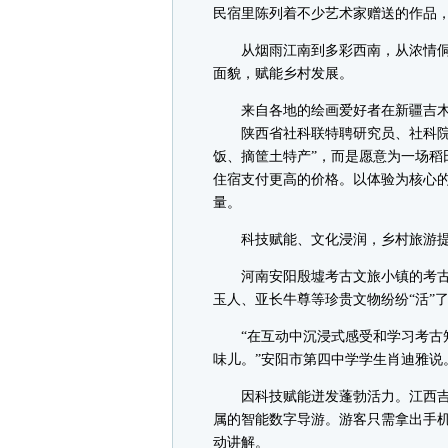
民宿里陈列着不少艺术家赠送的作品
从烟雨江南到多彩西南，从浓情侗乡
面貌，赋能乡村发展。
来自各地的绘画爱好者在新疆吉木萨
陕西省社科联特聘研究员、社科院文
饭、摘筐土特产”，而是愿意为一场稻
住宿支付更高的价格。以体验为核心
量。
科技赋能、文化浸润，乡村旅游提
河南安阳殷墟考古文旅小镇的考古科
玉人、亚长牛尊等珍贵文物纷纷“活”
“在互动中沉浸式感受和学习考古知
味儿。”安阳市第四中学学生肖迪雅说
因科技赋能迸发蓬勃活力。江西吉安
属的智能数字导游。游客只需拿出手
动讲解。