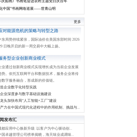
丰庆如画》书画笔会进农村主题党日庆百年
文化中国”书画网络巡展——世青山明
更多
应对能源危机的策略与转型之路
中东局势持续紧张，国际油价在美国东部时间 2026
月 29 日晚开启的新一周交易中大幅上扬。
服务型企业创新商业模式
企业通过创新商业模式实现增长成为当前企业发展
趋势。依托互联网平台和数据技术，服务企业将传
与数字服务融合，形成新的价值链。
造企业数字化转型实践
企业深度参与数字基础设施建设
龙头加快布局“人工智能+工厂”建设
产力在中国式现代化进程中的作用机制、挑战与...
闻发布汇
都应用中心焕新升级: 以客户为中心驱动创...
中国卓越管理公司榜单揭晓，海天味业成调味...