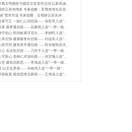
展文明婚俗与婚恋交友宣传活动 以新风涵...
矫正咨询增多 专家提醒：军警类考生应先...
镜”需求升温 专家提醒：近视矫正应先评...
黄守正 一脉仁心润丝路——张彩琴入选“...
黄 康养通丝路——花黎珉入选“一带一路...
守初心 民间岐黄济苍生——李财旺入选“...
承古脉 健康服务向丝路——刘远东入选“...
筑空间 建筑美学通丝路——阿布都热依木...
心 实业拓丝路——力尚于入选“一带一路...
守医心 杏林仁术润丝路——何宏继入选“...
意 建筑启新思——李海波入选“一带一路...
 以文化养身——马铭鸿入选“一带一路”...
探岐黄 模块思维启新路——王伟清入选“...