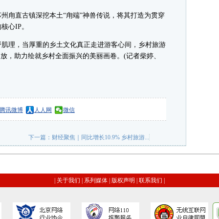
甪直古镇深挖本土“甪端”神兽传说，将其打造为贯穿
核心IP。
肌理，当厚重的乡土文化真正走进游客心间，乡村旅游
绽放，助力绘就乡村全面振兴的美丽画卷。(记者柴婷、
腾讯微博
人人网
微信
下一篇：
财经聚焦｜同比增长10.9% 乡村旅游...
|
关于我们
|
系列媒体
|
版权声明
|
联系我们
|