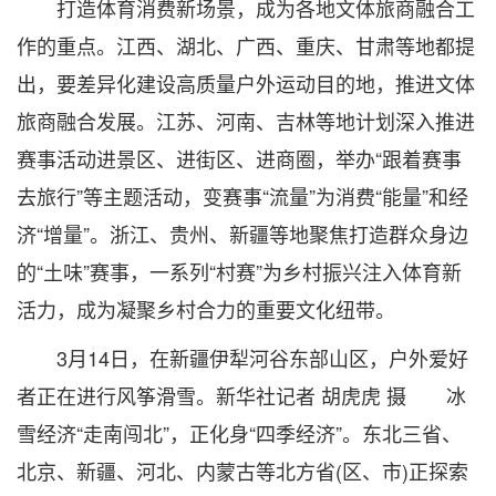
打造体育消费新场景，成为各地文体旅商融合工
作的重点。江西、湖北、广西、重庆、甘肃等地都提
出，要差异化建设高质量户外运动目的地，推进文体
旅商融合发展。江苏、河南、吉林等地计划深入推进
赛事活动进景区、进街区、进商圈，举办“跟着赛事
去旅行”等主题活动，变赛事“流量”为消费“能量”和经
济“增量”。浙江、贵州、新疆等地聚焦打造群众身边
的“土味”赛事，一系列“村赛”为乡村振兴注入体育新
活力，成为凝聚乡村合力的重要文化纽带。
3月14日，在新疆伊犁河谷东部山区，户外爱好
者正在进行风筝滑雪。新华社记者 胡虎虎 摄 冰
雪经济“走南闯北”，正化身“四季经济”。东北三省、
北京、新疆、河北、内蒙古等北方省(区、市)正探索