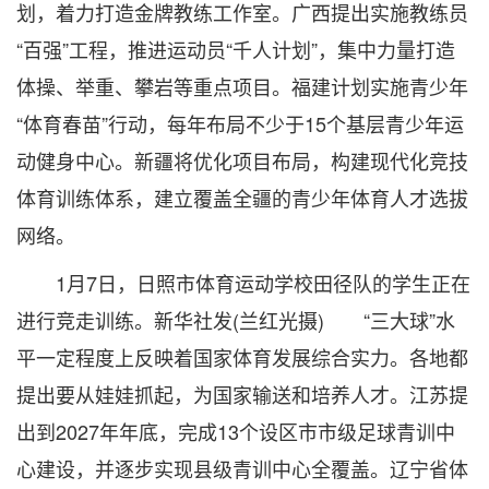
划，着力打造金牌教练工作室。广西提出实施教练员
“百强”工程，推进运动员“千人计划”，集中力量打造
体操、举重、攀岩等重点项目。福建计划实施青少年
“体育春苗”行动，每年布局不少于15个基层青少年运
动健身中心。新疆将优化项目布局，构建现代化竞技
体育训练体系，建立覆盖全疆的青少年体育人才选拔
网络。
1月7日，日照市体育运动学校田径队的学生正在
进行竞走训练。新华社发(兰红光摄) “三大球”水
平一定程度上反映着国家体育发展综合实力。各地都
提出要从娃娃抓起，为国家输送和培养人才。江苏提
出到2027年年底，完成13个设区市市级足球青训中
心建设，并逐步实现县级青训中心全覆盖。辽宁省体