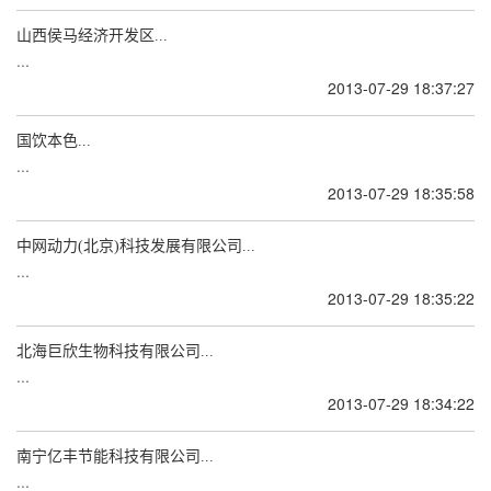
山西侯马经济开发区...
...
2013-07-29 18:37:27
国饮本色...
...
2013-07-29 18:35:58
中网动力(北京)科技发展有限公司...
...
2013-07-29 18:35:22
北海巨欣生物科技有限公司...
...
2013-07-29 18:34:22
南宁亿丰节能科技有限公司...
...