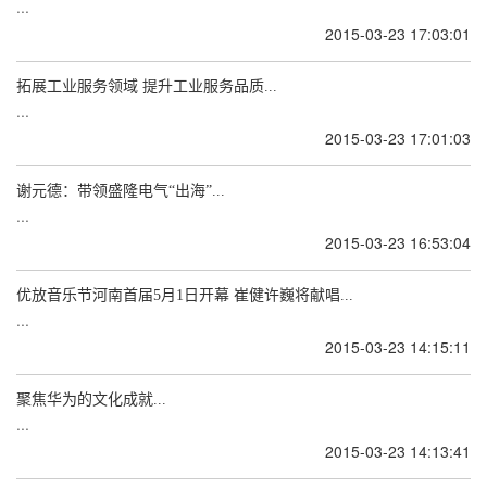
...
2015-03-23 17:03:01
拓展工业服务领域 提升工业服务品质...
...
2015-03-23 17:01:03
谢元德：带领盛隆电气“出海”...
...
2015-03-23 16:53:04
优放音乐节河南首届5月1日开幕 崔健许巍将献唱...
...
2015-03-23 14:15:11
聚焦华为的文化成就...
...
2015-03-23 14:13:41